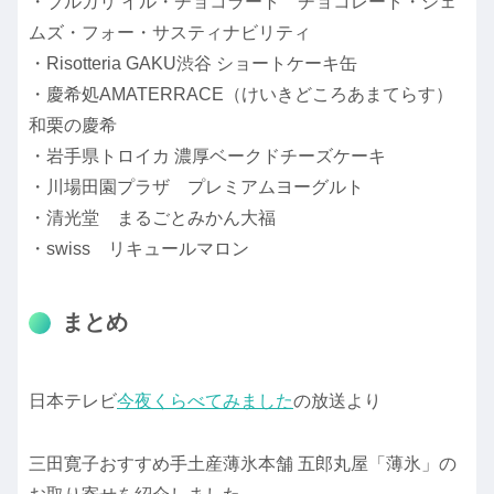
・ブルガリ イル・チョコラート チョコレート・ジェ
ムズ・フォー・サスティナビリティ
・Risotteria GAKU渋谷 ショートケーキ缶
・慶希処AMATERRACE（けいきどころあまてらす）
和栗の慶希
・岩手県トロイカ 濃厚ベークドチーズケーキ
・川場田園プラザ プレミアムヨーグルト
・清光堂 まるごとみかん大福
・swiss リキュールマロン
まとめ
日本テレビ
今夜くらべてみました
の放送より
三田寛子おすすめ手土産薄氷本舗 五郎丸屋「薄氷」の