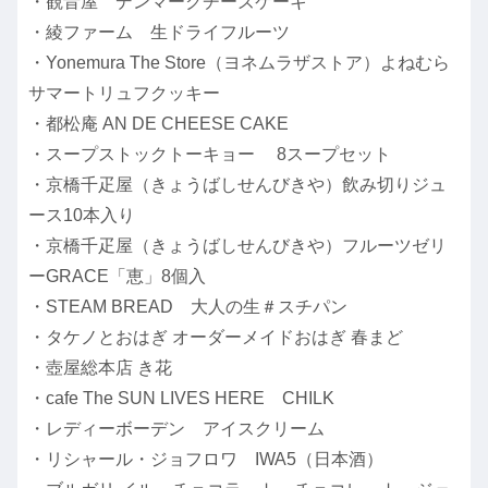
・観音屋 デンマークチーズケーキ
・綾ファーム 生ドライフルーツ
・Yonemura The Store（ヨネムラザストア）よねむら
サマートリュフクッキー
・都松庵 AN DE CHEESE CAKE
・スープストックトーキョー 8スープセット
・京橋千疋屋（きょうばしせんびきや）飲み切りジュ
ース10本入り
・京橋千疋屋（きょうばしせんびきや）フルーツゼリ
ーGRACE「恵」8個入
・STEAM BREAD 大人の生＃スチパン
・タケノとおはぎ オーダーメイドおはぎ 春まど
・壺屋総本店 き花
・cafe The SUN LIVES HERE CHILK
・レディーボーデン アイスクリーム
・リシャール・ジョフロワ IWA5（日本酒）