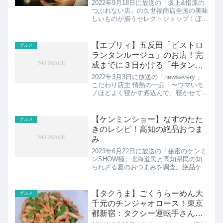
2022年9月18日に放送の「坂上&指原の
つぶれない店」の久世福商店全国の美味
しいものが揃うセレクトショップ！ぼる
塾田辺さんおすすめベスト３の紹介で
す！
【エブリィ】五反田「ビストロ
グルメ
ランタンルージュ」のお店！完
成までに３日かける「牛タンシ
チュー」
2022年3月3日に放送の「newsevery.」
こだわり店主 情熱の一品 〜ウマいモ
ノほどよく寝かす煮込んで、寝かせて、
手間ひまかけて。店主が試行錯誤の末、
辿り着いたこだわりの一品。こちらでは
完成までに３日かける「牛タンシチュ
【ケンミンショー】なすのたた
グルメ
ー」ビストロ...
きのレシピ！高知の絶品おつま
み
2023年6月22日に放送の「秘密のケンミ
ンSHOW極」北海道民と高知県民の知
られざる夏のおつまみを調査。絶品ケン
ミンおつまみ発見！高知なすのたたき・
北海道ラーサラこちらでは高知のおつま
み、なすのたたきのレシピの紹介です！
【タクうま】ごくうらーめん大
グルメ
千元のチンジャオロース！東京
都新宿：タクシー運転手さん一