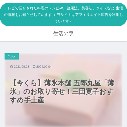
テレビで紹介された料理のレシピや、健康法、美容法、クイズなど 生活
の情報をお知らせしています（ 当サイトはアフィリエイト広告を利用し
ています）
生活の泉
グルメ
2021.09.23
2024.09.04
【今くら】薄氷本舗 五郎丸屋「薄
氷」のお取り寄せ！三田寛子おす
すめ手土産