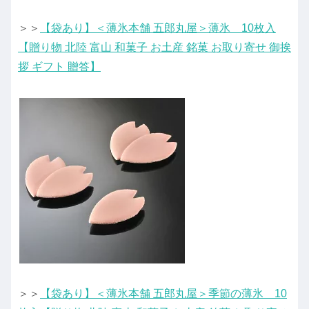
＞＞
【袋あり】＜薄氷本舗 五郎丸屋＞薄氷 10枚入
【贈り物 北陸 富山 和菓子 お土産 銘菓 お取り寄せ 御挨
拶 ギフト 贈答】
＞＞
【袋あり】＜薄氷本舗 五郎丸屋＞季節の薄氷 10