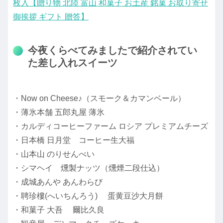
枚入【贈り物 北陸 富山 和菓子 お土産 銘菓 お取り寄せ
御挨拶 ギフト 贈答】
今夜くらべてみましたで紹介されてい
た差し入れスイーツ
・Now on Cheese♪（スモーク＆カマンベール）
・薄氷本舗 五郎丸屋 薄氷
・カルディコーヒーファーム ロシア プレミアムチーズ
・日本橋 日月堂 コーヒー生大福
・山本山 のりせんべい
・シマヘイ 燻製ナッツ（燻煙二段仕込）
・成城あんや あんわらび
・聘珍樓(へいちんろう) 蛋黄豆沙大月餅
・和菓子 大吾 爾比久良