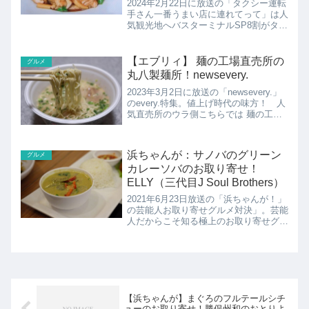
番うまい店
2024年2月22日に放送の「タクシー運転
手さん一番うまい店に連れてって」は人
気観光地へバスターミナルSP8割がタク
シー運転手さん!?大都会のど真ん中人情
チンジャオロース東京都千代田区隼町の
ごくうらーめん大千元の紹介です！
【エブリィ】 麺の工場直売所の
グルメ
丸八製麺所！newsevery.
2023年3月2日に放送の「newsevery.」
のevery.特集。値上げ時代の味方！ 人
気直売所のウラ側こちらでは 麺の工場
直売所の丸八製麺所の紹介です！
浜ちゃんが：サノバのグリーン
グルメ
カレーソバのお取り寄せ！
ELLY（三代目J Soul Brothers）
2021年6月23日放送の「浜ちゃんが！」
の芸能人お取り寄せグルメ対決」。芸能
人だからこそ知る極上のお取り寄せグル
メを持ち寄ってのプレゼン対決。こちら
ではELLY（三代目J Soul Brothers）さ
んのおすすめのバサノバのグリーンカ
レ...
【浜ちゃんが】まぐろのフルテールシチ
ューのお取り寄せ！勝俣州和のおとりよ