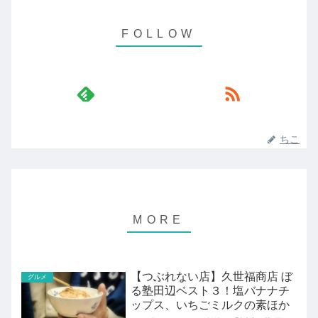
ちこ
【つぶれない店】久世福商店 ぼ
グルメ
る塾田辺ベスト３！塩バナナチ
ップス、いちごミルクの素ほか