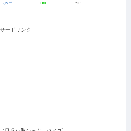
はてブ
LINE
コピー
サードリンク
,」のお目覚め脳シャキ！クイズ