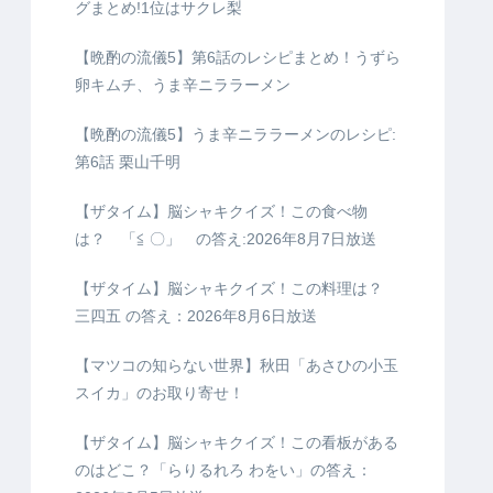
グまとめ!1位はサクレ梨
【晩酌の流儀5】第6話のレシピまとめ！うずら
卵キムチ、うま辛ニララーメン
【晩酌の流儀5】うま辛ニララーメンのレシピ:
第6話 栗山千明
【ザタイム】脳シャキクイズ！この食べ物
は？ 「≦ 〇」 の答え:2026年8月7日放送
【ザタイム】脳シャキクイズ！この料理は？
三四五 の答え：2026年8月6日放送
【マツコの知らない世界】秋田「あさひの小玉
スイカ」のお取り寄せ！
【ザタイム】脳シャキクイズ！この看板がある
のはどこ？「らりるれろ わをい」の答え：