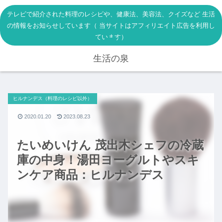
テレビで紹介された料理のレシピや、健康法、美容法、クイズなど 生活
の情報をお知らせしています（ 当サイトはアフィリエイト広告を利用し
ています）
生活の泉
ヒルナンデス（料理のレシピ以外）
2020.01.20
2023.08.23
たいめいけん 茂出木シェフの冷蔵
庫の中身！湯田ヨーグルトやスキ
ンケア商品：ヒルナンデス