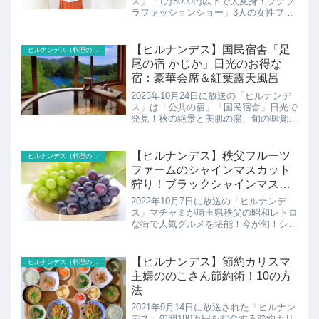
ス」「1万5000円以下で大変身！プチプ
ラファッションショー」3人の女性フリ
ーアナウンサー望月理恵・高橋真麻・皆
藤愛子がプチプラファッションを駆使し
15,000円以下で全身コーデに挑戦！舞台
【ヒルナンデス】国民宿舎「足
ヒルナンデス（料理のレシピ以外）
はイオン...
尾の宿 かじか」日光のお得な
宿：豪華会席＆紅葉露天風呂
2025年10月24日に放送の「ヒルナンデ
ス」は「公共の宿」「国民宿舎」日光で
発見！秋の絶景と美肌の湯、旬の味覚を
堪能！豪華会席＆紅葉露天風呂1泊2食
付き 1万5千円台足尾の宿 かじかの紹
介です！
【ヒルナンデス】秩父フルーツ
ヒルナンデス（料理のレシピ以外）
ファームのシャインマスカット
狩り！ブラックシャインマスカ
ットも
2022年10月7日に放送の「ヒルナンデ
ス」マチャミが埼玉県秩父の昭和レトロ
な街で人気グルメを堪能！今が旬！シャ
インマスカット食べ放題！？秩父フルー
ツファームの紹介です。
【ヒルナンデス】節約カリスマ
ヒルナンデス（料理のレシピ以外）
主婦ののこさん節約術！10の方
法
2021年9月14日に放送された「ヒルナン
デス」年間180万円を貯金する節約カリ