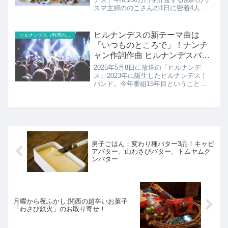
スマ主婦ののこさんの1日に密着4人家
族で年間180万ためる節約術の紹介！
ヒルナンデスの新テーマ曲は
ヒルナンデス（料理のレシピ以外）
「いつものところで」！ナンチ
ャン作詞作曲 ヒルナンデスバン
ド
2025年5月8日に放送の「ヒルナンデ
ス」2023年に誕生したヒルナンデス！
バンド。今年番組15年目ということで
番組のテーマ曲を作ることに。南原清隆
さんが新テーマ曲を作詞作曲。そして、
新テーマ曲「いつものところで」を初公
開したのでした。
男子ごはん：変わり種バター3品！キャビ
アバター、山わさびバター、トムヤムク
ンバター
月曜から夜ふかし:関西の超辛いお菓子
「わさび鉄火」のお取り寄せ！