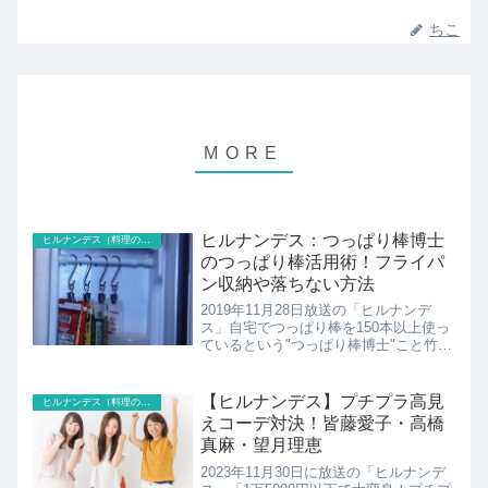
ちこ
ヒルナンデス：つっぱり棒博士
ヒルナンデス（料理のレシピ以外）
のつっぱり棒活用術！フライパ
ン収納や落ちない方法
2019年11月28日放送の「ヒルナンデ
ス」自宅でつっぱり棒を150本以上使っ
ているという"つっぱり棒博士"こと竹内
香予子さんのお宅にお邪魔して収納を増
やせる方法を教わります。
【ヒルナンデス】プチプラ高見
ヒルナンデス（料理のレシピ以外）
えコーデ対決！皆藤愛子・高橋
真麻・望月理恵
2023年11月30日に放送の「ヒルナンデ