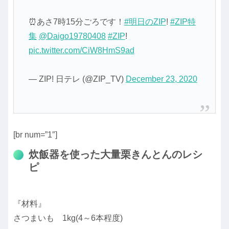
⏰あさ7時15分ごろです！
#明日のZIP
!
#ZIP特
集
@Daigo19780408
#ZIP
!
pic.twitter.com/CiW8HmS9ad
— ZIP! 日テレ (@ZIP_TV)
December 23, 2020
[br num=”1″]
炊飯器を使った大量栗きんとんのレシ
ピ
『材料』
さつまいも 1kg(4～6本程度)