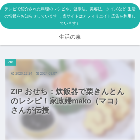
テレビで紹介された料理のレシピや、健康法、美容法、クイズなど 生活
の情報をお知らせしています（ 当サイトはアフィリエイト広告を利用し
ています）
生活の泉
ZIP
2020.12.24
2024.09.07
ZIP おせち：炊飯器で栗きんとん
のレシピ！家政婦mako（マコ）
さんが伝授