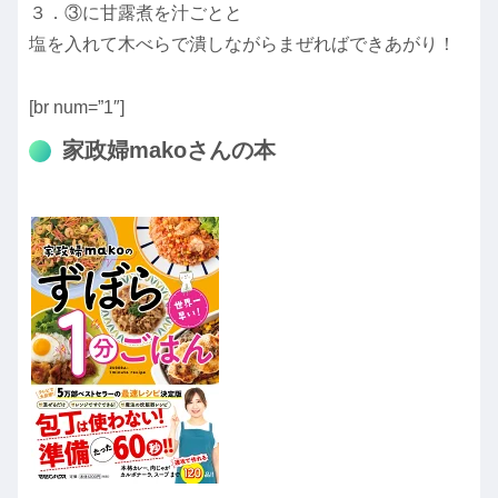
３．③に甘露煮を汁ごとと
塩を入れて木べらで潰しながらまぜればできあがり！
[br num=”1″]
家政婦makoさんの本