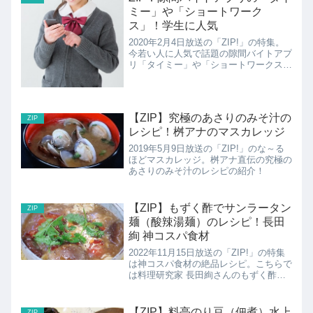
ミー」や「ショートワーク
ス」！学生に人気
2020年2月4日放送の「ZIP!」の特集。
今若い人に人気で話題の隙間バイトアプ
リ「タイミー」や「ショートワークス」
の紹介です！
【ZIP】究極のあさりのみそ汁の
ZIP
レシピ！桝アナのマスカレッジ
2019年5月9日放送の「ZIP!」のな～る
ほどマスカレッジ。桝アナ直伝の究極の
あさりのみそ汁のレシピの紹介！
【ZIP】もずく酢でサンラータン
ZIP
麺（酸辣湯麺）のレシピ！長田
絢 神コスパ食材
2022年11月15日放送の「ZIP!」の特集
は神コスパ食材の絶品レシピ。こちらで
は料理研究家 長田絢さんのもずく酢で
酸辣湯麺のレシピの紹介です！
【ZIP】料亭のり豆（佃煮）水上
ZIP