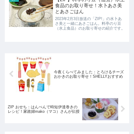
食品のお取り寄せ！水卜あさ美
とあさごはん
2023年2月3日放送の「ZIP!」の水卜あ
さ美と一緒にあさごはん。料亭のり豆
（水上食品）のお取り寄せの紹介です。
今夜くらべてみました：とろけるチーズ
おかきのお取り寄せ！SHELLYおすすめ
ZIP おせち：はんぺんで時短伊達巻きの
レシピ！家政婦mako（マコ）さんが伝授