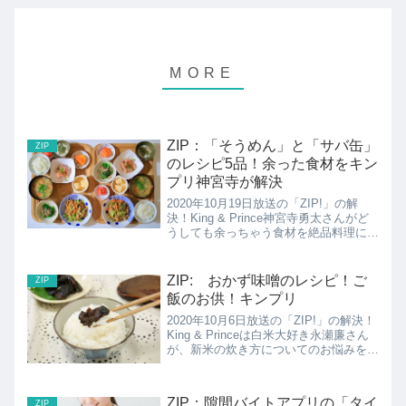
ZIP：「そうめん」と「サバ缶」
ZIP
のレシピ5品！余った食材をキン
プリ神宮寺が解決
2020年10月19日放送の「ZIP!」の解
決！King & Prince神宮寺勇太さんがど
うしても余っちゃう食材を絶品料理に解
決。ここでは余った食材「そうめん」と
「サバ缶」を使ったレシピ5品のまと
め！
ZIP: おかず味噌のレシピ！ご
ZIP
飯のお供！キンプリ
2020年10月6日放送の「ZIP!」の解決！
King & Princeは白米大好き永瀬廉さん
が、新米の炊き方についてのお悩みを解
決！ここではご飯のお供、おかず味噌の
レシピの紹介！
ZIP：隙間バイトアプリの「タイ
ZIP