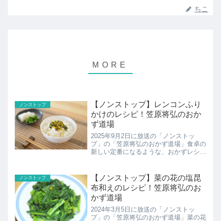
ちこ
【ノンストップ】レンコンふり
ノンストップ
かけのレシピ！笠原将弘のおか
ず道場
2025年9月2日に放送の「ノンストッ
プ」の「笠原将弘のおかず道場」食卓の
新しい定番になるような、おかずレシピ
を笠原将弘さんが紹介。簡単にプロの味
に仕上がる笠原さんのテクニックは必
見。レンコンふりかけのレシピ・作り方
【ノンストップ】菜の花の塩昆
ノンストップ
の紹介です！
布和えのレシピ！笠原将弘のお
かず道場
2024年3月5日に放送の「ノンストッ
プ」の「笠原将弘のおかず道場」菜の花