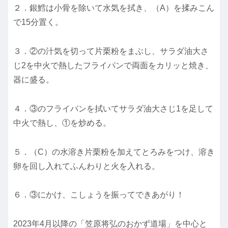
２．銀鱈は小骨を除いて水気を拭き、（A）を揉みこん
で15分置く。
３．②の汁気を切って片栗粉をまぶし、サラダ油大さ
じ2を中火で熱したフライパンで両面をカリッと焼き、
器に盛る。
４．③のフライパンを拭いてサラダ油大さじ1を足して
中火で熱し、①を炒める。
５．（C）の水溶き片栗粉を加えてとろみをつけ、溶き
卵を回し入れてふんわりと火を入れる。
６．③にかけ、こしょうを振ってできあがり！
2023年4月以降の「笠原将弘のおかず道場」を中心と