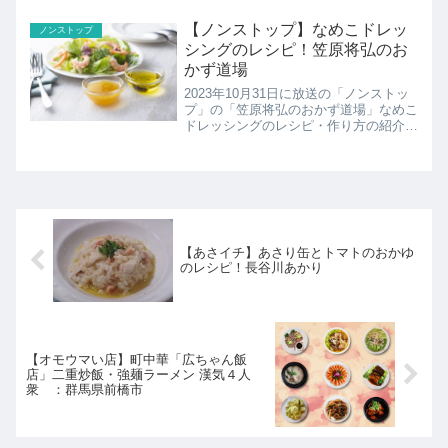
に仕上がる笠原さんのテクニックは必
見。簡単いなり餅のレシピ・作り方の紹
【ノンストップ】なめこドレッ
ノンストップ
介です！
シングのレシピ！笠原将弘のお
かず道場
2023年10月31日に放送の「ノンストッ
プ」の「笠原将弘のおかず道場」なめこ
ドレッシングのレシピ・作り方の紹介で
す！
【あさイチ】あさり缶とトマトのおかゆ
のレシピ！長谷川あかり
【オモウマい店】町中華「広ちゃん飯
店」二重炒飯・強麺ラーメン 漢気４人
衆 ：群馬県前橋市