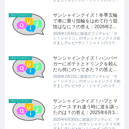
クイズ今日の問題とその答えを紹介しま
す。菓子の中に豆を入れたらある和食に
なりました 一体何？の答えの紹介で
サンシャインクイズ！冬季五輪
サン！シャイン
す！
で車に乗り指輪をはめて行う競
技はなに？の答え：2026年2月4
日放送
2026年2月4日に放送のフジテレビ「サ
ン！シャイン」のサンシャインクイズめ
ざましテレビ×サン！シャインのコラボ
クイズ今日の問題とその答えを紹介しま
す。冬季五輪で車に乗り指輪をはめて行
う競技はなに？の答えの紹介です！
サンシャインクイズ！ハンバー
サン！シャイン
ガーにポテトとドリンクを頼ん
だら何にのってきた？の答え：
2026年2月2日放送
2026年2月2日に放送のフジテレビ「サ
ン！シャイン」のサンシャインクイズめ
ざましテレビ×サン！シャインのコラボ
クイズ今日の問題とその答えを紹介しま
す。ハンバーガーにポテトとドリンクを
頼んだら何にのってきた？の答えの紹介
サンシャインクイズ！ハブとマ
サン！シャイン
です！
ングース すれ違う時に道を譲っ
たのは？の答え：2025年6月30
日放送
2025年6月30日に放送のフジテレビ「サ
ン！シャイン」のサンシャインクイズめ
ざましテレビ×サン！シャインのコラボ