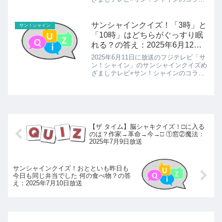
クイズ今日の問題とその答えを紹介しま
す。ライバル同士のハブとマングース。
すれ違う時に道を譲ったのは？の答えの
サンシャインクイズ！「3時」と
サン！シャイン
紹介です！
「10時」はどちらがぐっすり眠
れる？の答え：2025年6月12日
放送
2025年6月11日に放送のフジテレビ「サ
ン！シャイン」のサンシャインクイズめ
ざましテレビ×サン！シャインのコラボ
クイズ今日の問題とその答えを紹介しま
す。「3時」と「10時」はどちらがぐっ
すり眠れる？の答えの紹介です！
【ザ タイム】脳シャキクイズ！□に入る
のは？作家→革命→今→□ ①窓②魔法：
2025年7月9日放送
サンシャインクイズ！おとといも昨日も
今日も同じ弁当でした 何の食べ物？の答
え：2025年7月10日放送