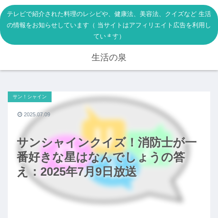
テレビで紹介された料理のレシピや、健康法、美容法、クイズなど 生活
の情報をお知らせしています（ 当サイトはアフィリエイト広告を利用し
ています）
生活の泉
サン！シャイン
2025.07.09
サンシャインクイズ！消防士が一
番好きな星はなんでしょうの答
え：2025年7月9日放送