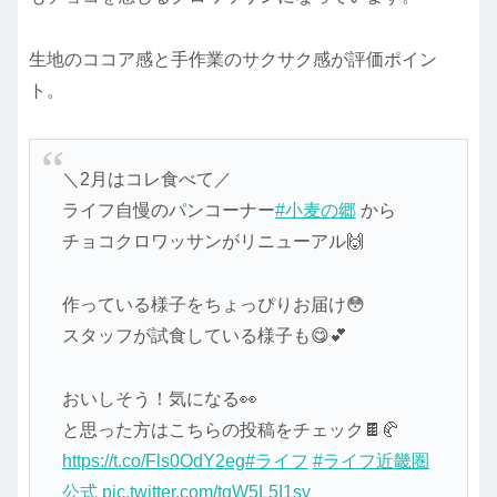
生地のココア感と手作業のサクサク感が評価ポイン
ト。
＼2月はコレ食べて／
ライフ自慢のパンコーナー
#小麦の郷
から
チョコクロワッサンがリニューアル🙌
作っている様子をちょっぴりお届け😳
スタッフが試食している様子も😋💕
おいしそう！気になる👀
と思った方はこちらの投稿をチェック🍫🥐
https://t.co/Fls0OdY2eg
#ライフ
#ライフ近畿圏
公式
pic.twitter.com/tqW5L5I1sy