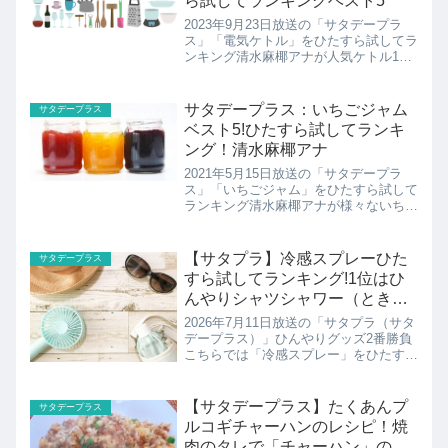
ら試してランキングベスト5
2023年9月23日放送の「サタデープラ
ス」「電気ケトル」をひたすら試してラ
ンキング清水麻椰アナが人気ケトル13
種類を丸ちゃんとサタプラ独自の方法で
徹底調査。 10時間以上かけて調べ上げ
たサタプラ的おすすめ電気ケトルベスト
サタデープラス：いちごジャム
サタデープラス
5を紹介します！
ベスト5!ひたすら試してランキ
ング！清水麻椰アナ
2021年5月15日放送の「サタデープラ
ス」「いちごジャム」をひたすら試して
ランキング清水麻椰アナが様々ないちご
ジャム17種類をサタプラ独自の方法で
徹底調査。 10時間以上かけて調べ上げ
たサタプラ的いちごジャムのおすすめベ
【サタプラ】冷感スプレーひた
サタデープラス
スト5を紹介！
すら試してランキング!1位はひ
んやりシャツシャワー（ときわ
商会）
2026年7月11日放送の「サタプラ（サタ
デープラス）」ひんやりグッズ2番勝負
こちらでは「冷感スプレー」をひたすら
試してランキング清水麻椰アナが様々な
冷感スプレーをサタプラ独自の方法で徹
底調査。サタプラ的冷感スプレーおすす
【サタデープラス】たくあんプ
サタデープラス
めベスト3を紹介し...
ルコギチャーハンのレシピ！焼
肉のタレで「チャーハン」の意