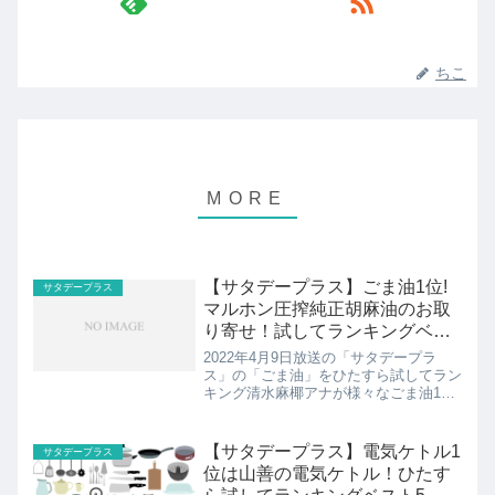
ちこ
【サタデープラス】ごま油1位!
サタデープラス
マルホン圧搾純正胡麻油のお取
り寄せ！試してランキングベス
ト5
2022年4月9日放送の「サタデープラ
ス」の「ごま油」をひたすら試してラン
キング清水麻椰アナが様々なごま油15
種類をサタプラ独自の方法で徹底調査。
10時間以上かけて調べ上げたサタプラ
的のおすすめベスト5を紹介します！
【サタデープラス】電気ケトル1
サタデープラス
位は山善の電気ケトル！ひたす