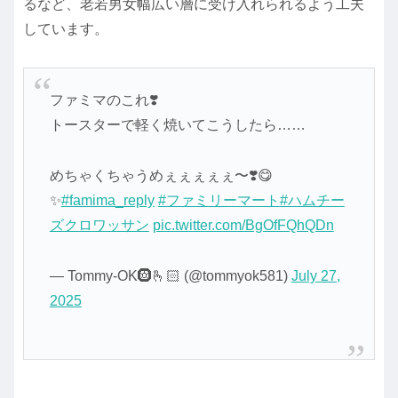
るなど、老若男女幅広い層に受け入れられるよう工夫
しています。
ファミマのこれ❣️
トースターで軽く焼いてこうしたら……
めちゃくちゃうめぇぇぇぇぇ〜❣️😋
✨
#famima_reply
#ファミリーマート
#ハムチー
ズクロワッサン
pic.twitter.com/BgOfFQhQDn
— Tommy-OK🛞🫰🏻 (@tommyok581)
July 27,
2025