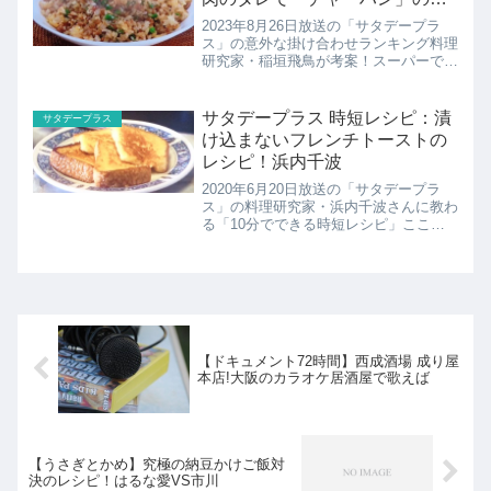
外な掛け合わせ
2023年8月26日放送の「サタデープラ
ス」の意外な掛け合わせランキング料理
研究家・稲垣飛鳥が考案！スーパーで買
える食材を使った「冷たい麺」の意外な
掛け合わせを菊地亜美が試食し、ランキ
ング。こちらでは「チャーハン」の意外
サタデープラス 時短レシピ：漬
サタデープラス
な掛け合わせベスト5...
け込まないフレンチトーストの
レシピ！浜内千波
2020年6月20日放送の「サタデープラ
ス」の料理研究家・浜内千波さんに教わ
る「10分でできる時短レシピ」ここで
は漬け込まないフレンチトーストのレシ
ピの紹介です！
【ドキュメント72時間】西成酒場 成り屋
本店!大阪のカラオケ居酒屋で歌えば
【うさぎとかめ】究極の納豆かけご飯対
決のレシピ！はるな愛VS市川