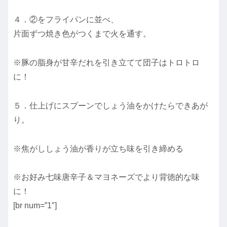
４．②をフライパンに並べ、
片面ずつ焼き色がつくまで火を通す。
※豚の脂身が甘辛だれを引き立てて団子はトロトロ
に！
５．仕上げにスプーンでしょう油をかけたらできあが
り。
※焦がししょう油が香りが立ち味を引き締める
※お好み七味唐辛子＆マヨネーズでより背徳的な味
に！
[br num=”1″]