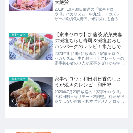
大絶賛
2019年10月30日放送の「家事ヤロ
ウ!!!」バカリズム・中丸雄一・カズレー
ザーの独身3人野郎。米以外にも合う
2019年最新の海苔を使ったレシピ。料
理サイトや雑誌で話題の最新激うま海苔
レシピを学んでいく。ここでは海苔とベ
【家事ヤロウ】加藤茶 綾菜夫妻
家事ヤロウ
ーコンの炊き込みご...
の減塩ちらし寿司＆減塩おろし
ハンバーグのレシピ！氷だしで
2023年9月19日に放送の「家事ヤロウ」
バカリズム・中丸雄一・カズレーザーの
家事初心者の３人が家事をゼロから学ぶ
ドキュメントバラエティー！芸能人の自
宅のぞき見リアル家事2時間SP！加藤茶
&高木ブーが共演！80歳と90歳を祝う誕
家事ヤロウ：和田明日香のしょ
家事ヤロウ
生会で濃い味...
うが焼きのレシピ！和田塾
2020年7月29日放送の「家事ヤロウ!!!」
の和田明日香リモート料理塾。料理が得
意ではない俳優・杉本哲太さんとロッチ
中岡さんが和田明日香さんから料理を習
います。ここでは初心者でも作れるしょ
うが焼きのレシピの紹介！