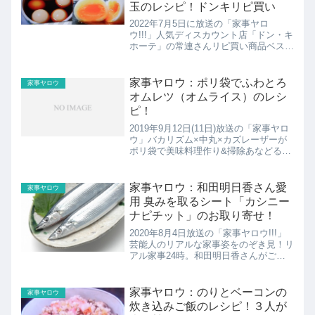
玉のレシピ！ドンキリピ買い
2022年7月5日に放送の「家事ヤロ
ウ!!!」人気ディスカウント店「ドン・キ
ホーテ」の常連さんリピ買い商品ベスト
20人気ディスカウント店の常連さんが
何度も買う“リピ買い”商品ベスト20を大
発表！上川隆也＆KAT-TUN上田も大感
家事ヤロウ：ポリ袋でふわとろ
家事ヤロウ
激の激ウマ商...
オムレツ（オムライス）のレシ
ピ！
2019年9月12日(11日)放送の「家事ヤロ
ウ」バカリズム×中丸×カズレーザーが
ポリ袋で美味料理作り&掃除あなどるな
かれポリ袋の真の実力。ここではふわと
ろオムレツのレシピの紹介！
家事ヤロウ：和田明日香さん愛
家事ヤロウ
用 臭みを取るシート「カシニー
ナピチット」のお取り寄せ！
2020年8月4日放送の「家事ヤロウ!!!」
芸能人のリアルな家事姿をのぞき見！リ
アル家事24時。和田明日香さんがご飯
が炊ける36分内で驚異の4品を作りま
す！ここでは和田明日香さんが使ってい
たカシニーナピチットのお取り寄せの紹
家事ヤロウ：のりとベーコンの
家事ヤロウ
介！
炊き込みご飯のレシピ！３人が