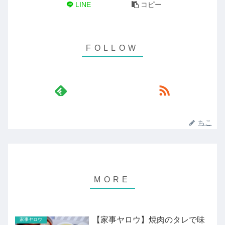
LINE
コピー
ちこ
【家事ヤロウ】焼肉のタレで味
家事ヤロウ