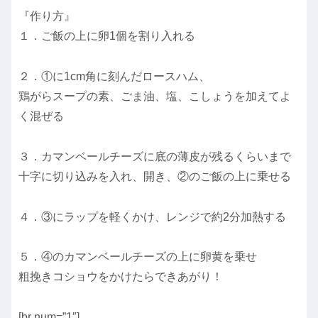
『作り方』
１．ご飯の上に卵1個を割り入れる
２．①に1cm角に刻んだロースハム、
鶏がらスープの素、ごま油、塩、こしょうを加えてよ
く混ぜる
３．カマンベールチーズに底の薄皮が残るくらいまで
十字に切り込みを入れ、開き、②のご飯の上に乗せる
４．③にラップを軽くかけ、レンジで約2分加熱する
５．④のカマンベールチーズの上に卵黄を乗せ
粗挽きコショウをかけたらできあがり！
[br num=”1″]