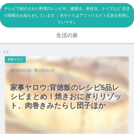
テレビで紹介された料理のレシピや、健康法、美容法、クイズなど 生活
の情報をお知らせしています（ 当サイトはアフィリエイト広告を利用し
ています）
生活の泉
家事ヤロウ
2019.11.20
2019.11.29
家事ヤロウ:背徳飯のレシピ5品レ
シピまとめ！焼きおにぎりリゾッ
ト、肉巻きみたらし団子ほか