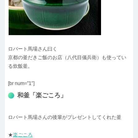
ロバート馬場さん曰く
京都の釜だきご飯のお店（八代目儀兵衛）も使ってい
る炊飯釜。
[br num=”1″]
和釜「楽ごころ」
ロバート馬場さんの後輩がプレゼントしてくれた釜
★
楽ごころ