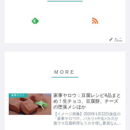
ちこ
家事ヤロウ：豆腐レシピ4品まと
家事ヤロウ
め！生チョコ、豆腐餅、チーズ
の堕落メシほか
【イメージ画像】2020年1月22日放送の
「家事ヤロウ!!!」バカリ×中丸×カズが
激ウマ豆腐料理もうカサ増し要員なんて
言わせない。豆腐が主役の美味4選まと