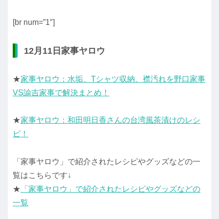
[br num=”1″]
12月11日家事ヤロウ
★
家事ヤロウ：水垢、Tシャツ収納、襟汚れを野口家事
VS諭吉家事で解決まとめ！
★
家事ヤロウ：和田明日香さんの台湾風茶漬けのレシ
ピ！
「家事ヤロウ」で紹介されたレシピやグッズなどの一
覧はこちらです↓
★
「家事ヤロウ」で紹介されたレシピやグッズなどの
一覧