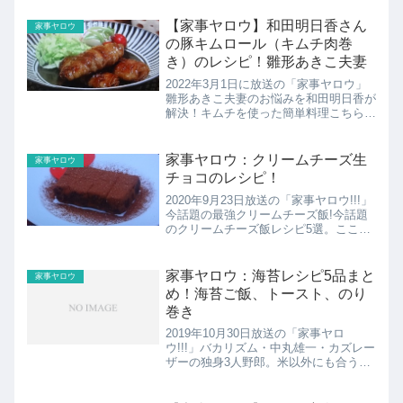
め
【家事ヤロウ】和田明日香さん
家事ヤロウ
の豚キムロール（キムチ肉巻
き）のレシピ！雛形あきこ夫妻
2022年3月1日に放送の「家事ヤロウ」
雛形あきこ夫妻のお悩みを和田明日香が
解決！キムチを使った簡単料理こちらで
は巻いて作る変型豚キムチ、豚キムロー
ル（キムチ肉巻き）のレシピの紹介で
す。
家事ヤロウ：クリームチーズ生
家事ヤロウ
チョコのレシピ！
2020年9月23日放送の「家事ヤロウ!!!」
今話題の最強クリームチーズ飯!今話題
のクリームチーズ飯レシピ5選。ここで
はクリームチーズ生チョコのレシピの紹
介！
家事ヤロウ：海苔レシピ5品まと
家事ヤロウ
め！海苔ご飯、トースト、のり
巻き
2019年10月30日放送の「家事ヤロ
ウ!!!」バカリズム・中丸雄一・カズレー
ザーの独身3人野郎。米以外にも合う
2019年最新の海苔を使ったレシピ。こ
こでは5品まとめの紹介！