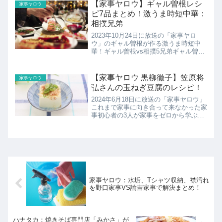
【家事ヤロウ】ギャル曽根レシ
家事ヤロウ
ピ7品まとめ！激うま時短中華：
相撲兄弟
2023年10月24日に放送の「家事ヤロ
ウ」のギャル曽根が作る激うま時短中
華！ギャル曽根vs相撲5兄弟ギャル曽根
さんが横山家相撲ブラザーズのもとへ育
ち盛り男子の胃袋を満たせ！揚げない磯
辺揚げに炒めないニラ玉ちくわチンジャ
【家事ヤロウ 黒柳徹子】笠原将
家事ヤロウ
オロース爆速×激安×...
弘さんの玉ねぎ豆腐のレシピ！
2024年6月18日に放送の「家事ヤロウ」
これまで家事に向き合って来なかった家
事初心者の3人が家事をゼロから学ぶド
キュメントバラエティー。黒柳徹子が参
戦！人生ベストテンレシピこちらでは笠
原将弘さんの玉ねぎ豆腐のレシピの紹介
です！
家事ヤロウ：水垢、Tシャツ収納、襟汚れ
を野口家事VS諭吉家事で解決まとめ！
ハナタカ：焼きそば専門店「みかさ」が