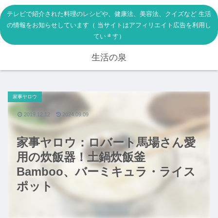
テレビで紹介された料理のレシピや、健康法、美容法、クイズなど 生活
の情報をお知らせしています（ 当サイトはアフィリエイト広告を利用し
ています）
生活の泉
家事ヤロウ
2019.12.12
2024.09.09
家事ヤロウ：ロバート馬場さん愛
用の炊飯器！土鍋炊飯釜
Bamboo、バーミキュラ・ライス
ポット