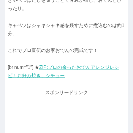
きゃべつはだしを吸うことで甘みが増し、おでんとぴ
ったり。
キャベツはシャキシャキ感を残すために煮込むのは約1
分。
これでプロ直伝のお家おでんの完成です！
[br num=”1″] ★
ZIP:プロの余ったおでんアレンジレシ
ピ！お好み焼き、シチュー
スポンサードリンク