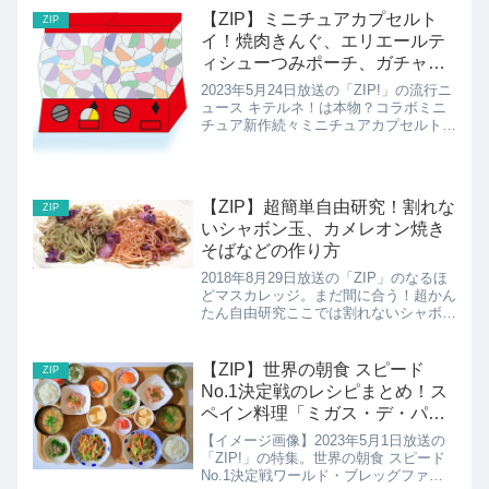
【ZIP】ミニチュアカプセルト
ZIP
イ！焼肉きんぐ、エリエールテ
ィシューつみポーチ、ガチャ詰
めポーチ、新堀ギターほか
2023年5月24日放送の「ZIP!」の流行ニ
ュース キテルネ！は本物？コラボミニ
チュア新作続々ミニチュアカプセルトイ
の紹介です。
【ZIP】超簡単自由研究！割れな
ZIP
いシャボン玉、カメレオン焼き
そばなどの作り方
2018年8月29日放送の「ZIP」のなるほ
どマスカレッジ。まだ間に合う！超かん
たん自由研究ここでは割れないシャボン
玉や色が変わるカメレオン焼きそばのつ
くり方などを紹介！
【ZIP】世界の朝食 スピード
ZIP
No.1決定戦のレシピまとめ！ス
ペイン料理「ミガス・デ・パス
トール」、韓国「ケランチム」
【イメージ画像】2023年5月1日放送の
ほか
「ZIP!」の特集。世界の朝食 スピード
No.1決定戦ワールド・ブレッグファー