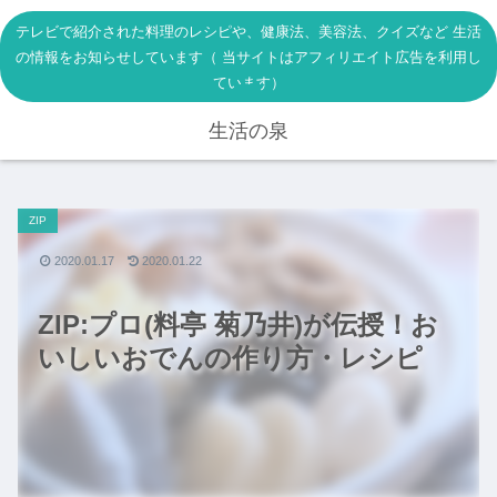
テレビで紹介された料理のレシピや、健康法、美容法、クイズなど 生活
の情報をお知らせしています（ 当サイトはアフィリエイト広告を利用し
ています）
生活の泉
ZIP
2020.01.17
2020.01.22
ZIP:プロ(料亭 菊乃井)が伝授！お
いしいおでんの作り方・レシピ