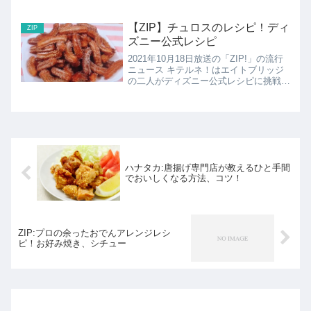
スト・クラッシック(WBC)世界最速
NO.1決定戦これまでチーズや卵などテ
ーマを決めて各国の料理で速さを競って
【ZIP】チュロスのレシピ！ディ
ZIP
きましたが、...
ズニー公式レシピ
2021年10月18日放送の「ZIP!」の流行
ニュース キテルネ！はエイトブリッジ
の二人がディズニー公式レシピに挑戦。
こちらではチュロスのレシピの紹介で
す。
ハナタカ:唐揚げ専門店が教えるひと手間
でおいしくなる方法、コツ！
ZIP:プロの余ったおでんアレンジレシ
ピ！お好み焼き、シチュー