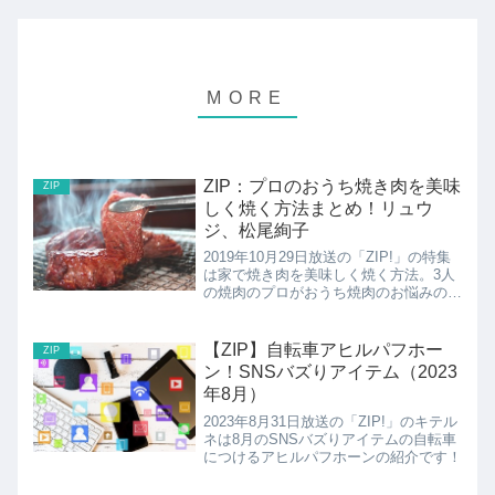
ZIP：プロのおうち焼き肉を美味
ZIP
しく焼く方法まとめ！リュウ
ジ、松尾絢子
2019年10月29日放送の「ZIP!」の特集
は家で焼き肉を美味しく焼く方法。3人
の焼肉のプロがおうち焼肉のお悩みの解
消法を伝授。安いお肉がジューシーにな
る方法ホットプレートが脂まみれになら
ない方法野菜がおいしくなる方法の紹
【ZIP】自転車アヒルパフホー
ZIP
介！
ン！SNSバズりアイテム（2023
年8月）
2023年8月31日放送の「ZIP!」のキテル
ネは8月のSNSバズりアイテムの自転車
につけるアヒルパフホーンの紹介です！