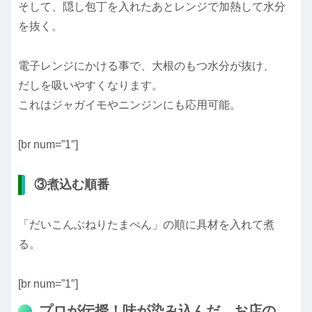
そして、隠し包丁を入れたあとレンジで加熱して水分
を抜く。
電子レンジにかける事で、大根のもつ水分が抜け、
だしを吸いやすくなります。
これはジャガイモやニンジンにも応用可能。
[br num=”1″]
③煮込む順番
「だいこんぶねりたまぺん」の順に具材を入れて煮
る。
[br num=”1″]
プロが伝授！味が染み込んだ、お店の