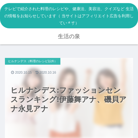
テレビで紹介された料理のレシピや、健康法、美容法、クイズなど 生活
の情報をお知らせしています（ 当サイトはアフィリエイト広告を利用し
ています）
生活の泉
ヒルナンデス（料理のレシピ以外）
2020.10.15
2020.10.16
ヒルナンデス:ファッションセン
スランキング!伊藤舞アナ、磯貝ア
ナ永見アナ