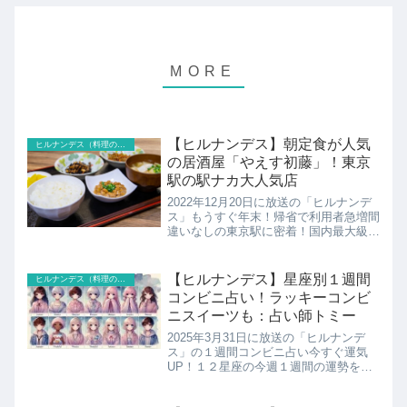
【ヒルナンデス】朝定食が人気
ヒルナンデス（料理のレシピ以外）
の居酒屋「やえす初藤」！東京
駅の駅ナカ大人気店
2022年12月20日に放送の「ヒルナンデ
ス」もうすぐ年末！帰省で利用者急増間
違いなしの東京駅に密着！国内最大級の
バスターミナルやエキチカ施設がオープ
ンし、今、東京駅周辺が劇的に進化して
いるんです！そこで、東京駅の４つの巨
【ヒルナンデス】星座別１週間
ヒルナンデス（料理のレシピ以外）
大エキチカ施設に密...
コンビニ占い！ラッキーコンビ
ニスイーツも：占い師トミー
2025年3月31日に放送の「ヒルナンデ
ス」の１週間コンビニ占い今すぐ運気
UP！１２星座の今週１週間の運勢をラ
ンキングで発表！運気を上げるラッキー
アイテムがコンビニのアイテムのみ！あ