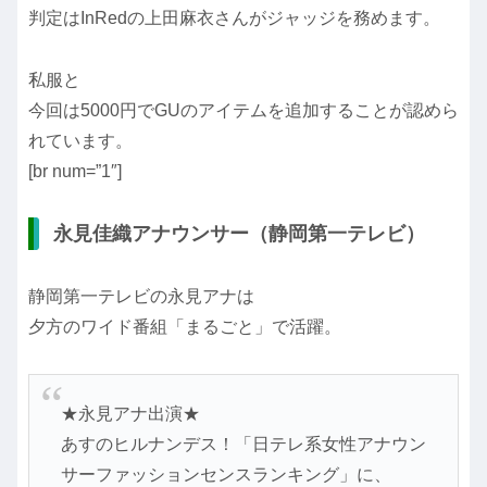
判定はInRedの上田麻衣さんがジャッジを務めます。
私服と
今回は5000円でGUのアイテムを追加することが認めら
れています。
[br num=”1″]
永見佳織アナウンサー（静岡第一テレビ）
静岡第一テレビの永見アナは
夕方のワイド番組「まるごと」で活躍。
★永見アナ出演★
あすのヒルナンデス！「日テレ系女性アナウン
サーファッションセンスランキング」に、