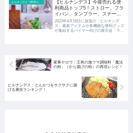
つかないハンドクリームとは？焦げ付き
【ヒルナンデス】今後売れる便
ヒルナンデス（料理のレシピ以外）
にくいフライパンNo...
利商品トップ5！ストロー、フラ
イパン、タンブラー、スチーム
マスク
2023年4月18日に放送の「ヒルナンデ
ス」最新アイテムや多機能な便利グッズ
が集結するバイヤー向けの展示会「ライ
フスタイルWeek春」に潜入。その中か
らプロ目線でおすすめの新商品を先取り
調査。目利きのプロ、ドン・キホーテの
バイヤー、長谷部さ...
家事ヤロウ：王将の激ウマ調味料「魔法
の粉」（から揚げの粉）の再現レシピ！
ヒルナンデス：とんかつをサクサクに揚
げる裏技ランキング！