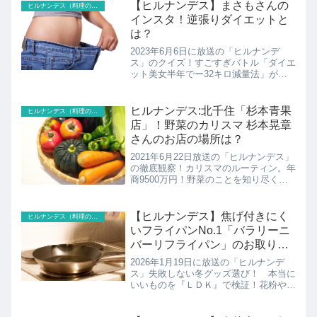
なたのラッキーコンビニスイーツは？今
【ヒルナンデス】まさもさんの
ヒルナンデス（料理のレシピ以外）
人気の占い師トミーさん...
インスタ！逆張りダイエットと
は？
2023年6月6日に放送の「ヒルナンデ
ス」のクイズ！すごすぎバトル「ダイエ
ット美女半年でー32キロ減量法」が登
場！ダイエット美女1年半で―32キロ痩
せたのはどっち！？こちらではまさもさ
んの逆張りダイエットの紹介です！
ヒルナンデス:北千住「杉本青果
ヒルナンデス（料理のレシピ以外）
店」！野菜のカリスマ 杉本晃章
さんのお店の場所は？
2021年6月22日放送の「ヒルナンデス」
の徹底観察！カリスマのルーティン。年
商9500万円！野菜のことを知り尽くす
青果店野菜のカリスマ伝道師 2代目 杉
本晃章さんのいるお店「杉本青果店」の
紹介！
【ヒルナンデス】焦げ付きにく
ヒルナンデス（料理のレシピ以外）
いフライパンNo.1「バラリーニ
バーリフライパン」のお取り寄
せ
2026年1月19日に放送の「ヒルナンデ
ス」失敗しない冬グッズ選び！ 本当に
いいものを『ＬＤＫ』で検証！花粉や粒
子を防いでくれるマスクやつけ心地が良
いマスクが判明！ さらに高保湿でベタ