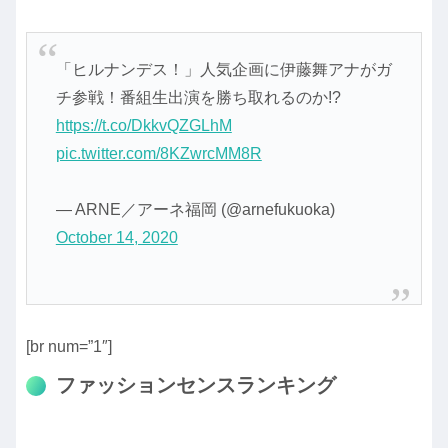
「ヒルナンデス！」人気企画に伊藤舞アナがガ
チ参戦！番組生出演を勝ち取れるのか!?
https://t.co/DkkvQZGLhM
pic.twitter.com/8KZwrcMM8R
— ARNE／アーネ福岡 (@arnefukuoka)
October 14, 2020
[br num=”1″]
ファッションセンスランキング