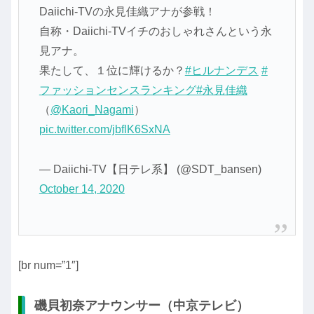
Daiichi-TVの永見佳織アナが参戦！
自称・Daiichi-TVイチのおしゃれさんという永
見アナ。
果たして、１位に輝けるか？
#ヒルナンデス
#
ファッションセンスランキング
#永見佳織
（
@Kaori_Nagami
）
pic.twitter.com/jbflK6SxNA
— Daiichi-TV【日テレ系】 (@SDT_bansen)
October 14, 2020
[br num=”1″]
磯貝初奈アナウンサー（中京テレビ）