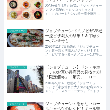
2023年9月16日に放送の「ジョブチュー
ン アノ職業のヒミツぶっちゃけま
す！」のバーミヤンvs超一流中華料理
人３年の歳月を経て４度目の挑戦！黒酢
酢豚・麻婆豆腐・若鶏からあげの金沙
粉…最高傑作で全品合格を目指す！こち
らではジャッジをした山田...
ジョブチューン:ドミノピザVS超
ジョブチューン
一流ピザ職人の結果！＆半額ク
ーポン番号も
2020年11月7日放送の「ジョブチュー
ン」超一流ピザ職人がジャッジ！ドミ
ノ・ピザで食べるべきメニューは!?半額
クーポン番号も紹介！
【ジョブチューン】ドン・キホ
ジョブチューン
ーテのお買い得商品の見抜き方!
「限定価格」「驚安」「ロープ
ライス保証」
2016年5月14日放送の「ジョブチュー
ン」は「家族連れに大人気のお店スペシ
ャル」「ミスタードーナツ」「ニトリ」
「ドン・キホーテ」「安楽亭」が集結！
ここではドン・キホーテを紹介！本当に
お買い得な商品の見抜き方や「限定価
ジョブチューン：巻かないロー
ジョブチューン
格」「驚安」「ロープラ...
ルキャベツのレシピ！ギャル曽