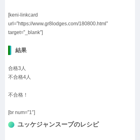
[keni-linkcard
url=”https://www.gr8lodges.com/180800.html”
target=”_blank”]
結果
合格3人
不合格4人
不合格！
[br num=”1″]
ユッケジャンスープのレシピ