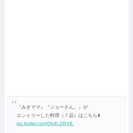
『みきママ』『ジョーさん。』が
エントリーした料理（７品）はこちら⬇️
pic.twitter.com/Qn4L2iRXfL