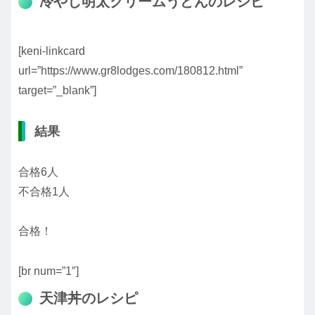
冷やし明太クリームうどんのレシピ
[keni-linkcard
url=”https://www.gr8lodges.com/180812.html”
target=”_blank”]
結果
合格6人
不合格1人
合格！
[br num=”1″]
天津丼のレシピ