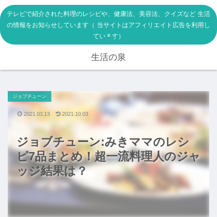
テレビで紹介された料理のレシピや、健康法、美容法、クイズなど 生活
の情報をお知らせしています（ 当サイトはアフィリエイト広告を利用し
ています）
生活の泉
ジョブチューン
2021.03.13
2021.10.03
ジョブチューン:みきママのレシ
ピ7品まとめ！超一流料理人のジャ
ッジ結果は？