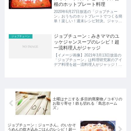
根のホットプレート料理
2020年6月27日放送の「ジョブチュー
ン」おうちのホットプレートでつくる簡
単！楽しい！週末レシピ対決。ジャッジ
企画でおなじみ洋食界の巨匠・大宮シェ
フイタリアンの巨匠・江部シェフ、料理
ホンキ芸能人のロバート馬場、ギャル曽
ジョブチューン：みきママのユ
ジョブチューン
根の4人がホットプレ...
ッケジャンスープのレシピ！超
一流料理人がジャッジ
【イメージ画像】2021年3月13日放送の
「ジョブチューン」は料理研究家のアイ
デア料理を超一流料理人がジャッジ！家
庭料理を得意とする「みきママ」と、一
人暮らしの男性でも手軽に作れる料理を
得意とする「ジョーさん。」。ここでは
みきママのユッケジ...
土曜はナニする:多目的廃棄物ノコギリの
お取り寄せ！鉄も切れる「島忠ホーム
ズ」
ジョブチューン：ジョーさん。のいかそ
うめんの炊き込みごはんのレシピ！超一