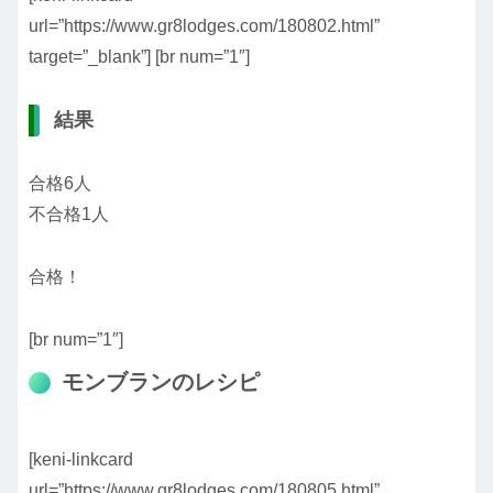
url=”https://www.gr8lodges.com/180802.html”
target=”_blank”] [br num=”1″]
結果
合格6人
不合格1人
合格！
[br num=”1″]
モンブランのレシピ
[keni-linkcard
url=”https://www.gr8lodges.com/180805.html”