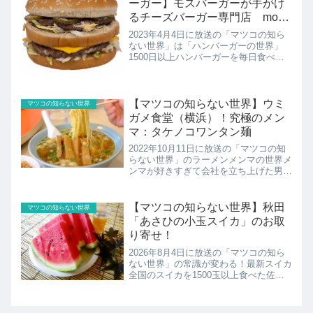
ーガー】モスバーガーが手がけ
るチーズバーガー専門店 mosh
Grab’n Go（モッシュ グラブ ア
2023年4月4日に放送の「マツコの知ら
ンド ゴー）
ない世界」は「ハンバーガーの世界」
1500日以上ハンバーガーを毎日食べ続
けているえどぽよさんが出演し、チェー
ン店から個人店まで、おすすめのハンバ
ーガーを紹介してくれました。こちらで
はモスバーガーが手が...
【マツコの知らない世界】ウミ
マツコの知らない世界
ガメ食堂（横浜）！究極のメン
マ：タケノコワンタン麺
2022年10月11日に放送の「マツコの知
らない世界」のラーメンメンマの世界メ
ンマが好きすぎて会社を立ち上げた男、
吉野秋彦さんが語る！ラーメンをより美
味しくするメンマが続々。メンマに人生
をかけた職人が作る究極の2選。こちら
【マツコの知らない世界】秋田
マツコの知らない世界
ではウミガメ食堂の...
「あさひの小玉スイカ」のお取
り寄せ！
2026年8月4日に放送の「マツコの知ら
ない世界」の常識が変わる！最新スイカ
全国のスイカを1500玉以上食べた佐藤
洸さんと、スイカスイーツを380軒食べ
歩いた酒井杏菜さん。こちらでは佐藤さ
んおすすめの秋田県の「つちやすいか