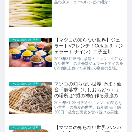
品ねぎメニューのレシピの紹介！
【マツコの知らない世界】ジェ
マツコの知らない世界
ラート×フレンチ！Gelato 9.（ジ
ェラート ナイン）二子玉川
2023年8月15日に放送の「マツコの知ら
ない世界」の最先端ジェラートアイスを
6万個以上食べた男性が3度目の登場！
「ジェラートこそアイスの完成形」北海
道石川沖縄…ご当地ジェラートお酒と一
緒に！意外な組み合わせの進化系こちら
マツコの知らない世界 そば：仙
マツコの知らない世界
ではGelato ...
台「鹿落堂（ししおちどう）」
の場所は?麺の神が作る最強の十
割蕎麦
2020年6月23日放送の「マツコの知らな
い世界」の蕎麦の世界。12年間 毎年約
360日、昼食に蕎麦を食べ続ける男性
DEENの池森秀一さんが2度目の登場！
板そば 仙台『鹿落堂（シシオチド
ウ）』のお店・メニューを
【マツコの知らない世界 ハンバ
マツコの知らない世界