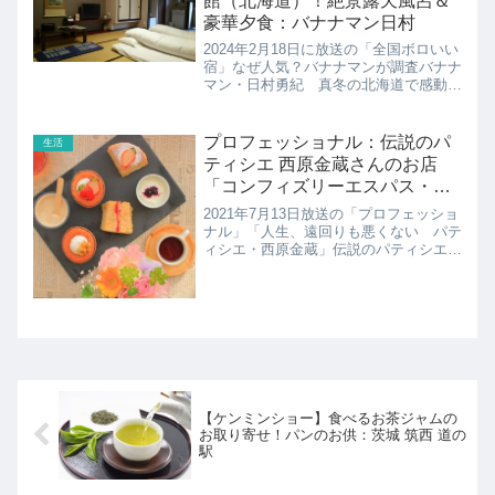
館（北海道）！絶景露天風呂＆
豪華夕食：バナナマン日村
2024年2月18日に放送の「全国ボロいい
宿」なぜ人気？バナナマンが調査バナナ
マン・日村勇紀 真冬の北海道で感動度
No.1の温泉に出会う！宮内温泉旅館の
紹介です！
プロフェッショナル：伝説のパ
生活
ティシエ 西原金蔵さんのお店
「コンフィズリーエスパス・キ
ンゾー」
2021年7月13日放送の「プロフェッショ
ナル」「人生、遠回りも悪くない パテ
ィシエ・西原金蔵」伝説のパティシエ・
西原金蔵さんのお店「コンフィズリーエ
スパス・キンゾー」の紹介！
【ケンミンショー】食べるお茶ジャムの
お取り寄せ！パンのお供：茨城 筑西 道の
駅