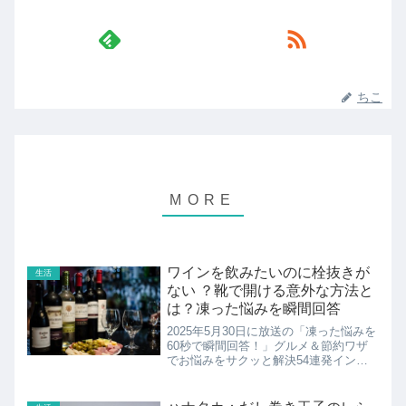
ちこ
ワインを飲みたいのに栓抜きが
生活
ない ？靴で開ける意外な方法と
は？凍った悩みを瞬間回答
2025年5月30日に放送の「凍った悩みを
60秒で瞬間回答！」グルメ＆節約ワザ
でお悩みをサクッと解決54連発インタ
ーネットなどに寄せられた実際にあった
お悩みを、専門家が60秒で瞬間回答し
サクサクっと解決していく情報バラエテ