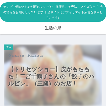
テレビで紹介された料理のレシピや、健康法、美容法、クイズなど 生活
の情報をお知らせしています（ 当サイトはアフィリエイト広告を利用し
ています）
生活の泉
生活
2022.04.28
2022.05.22
【トリセツショー】皮がもちも
ち！二宮千鶴子さんの「餃子のハ
ルピン」（三鷹）のお店！