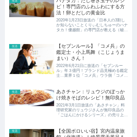
ハナタカ：だし巻き玉子のレシ
生活
ィーが、ゴールデン...
ピ！専門店のふわふわにする方
法！卵とだしの黄金比
2020年1月23日放送の「日本人の3割し
か知らないことくりぃむしちゅーのハナ
タカ！優越館」の専門店が教える（秘）
情報だし巻き玉子の作り方をだし巻き玉
子専門店の「卵道（ランウェイ）」さん
が教えてくれました。
【セブンルール】「コメ兵」の
生活
鑑定士・小上馬舞（こじょうま
まい）さん！
2022年6月21日に放送の「セブンルー
ル」年３億円！ブランド品見極める鑑定
士…業界１位「コメ兵」ウラ側「コメ
兵」の鑑定士・小上馬舞（こじょうま
まい）さんの紹介です！
あさチャン：リュウジのぼっか
生活
け焼きそばのレシピ！無印良品
2021年3月1日放送の「あさチャン」料
理研究家のリュウジさんが無印良品の
「ごはんにかけるシリーズ」の売り上げ
トップ3でアレンジレシピ。ここでは牛
すじとこんにゃっくのぼっかけをつかっ
たアレンジレシピぼっかけ焼きそばのレ
【全国ボロいい宿】宮内温泉旅
生活
シピの紹介！