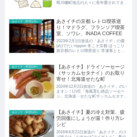
県川棚町地元の人々に長年愛されてきた
味わいが魅力の“ご当地ソウルドリン
ク”大屋食品工業の甘いのにサッパリ！
チューブ豆乳のお取り寄せの紹介です！
あさイチの京都 レトロ喫茶巡
あさイチ（料理以外）
り！マドラグ、フランソア喫茶
室、ソワレ、INADA COFFEE
2023年2月1日放送の「あさイチ」の愛
(め)でたいnippon 冬こそ京都 ほっこり
旅京都のレトロ喫茶巡り 常連客ととも
に作る店紹介されたレトロ喫茶店のまと
めです！
【あさイチ】ドライソーセージ
あさイチ（料理以外）
（サッカムセタナイ）のお取り
寄せ！北海道せたな町
2024年12月2日放送の「あさイチ」のい
まオシ！LIVE「海風育む絶品ソーセー
ジ」北海道・せたな町サッカムセタナイ
のドライソーセージの紹介です！
【あさイチ】夏の冷え対策、疲
あさイチ（料理以外）
労回復にしょうが湯！作り方レ
シピ
2016年6月21日放送の「あさイチ」のス
ゴ技Ｑは「お出かけ“マイボトル”」夏の