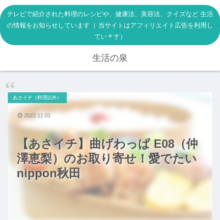
テレビで紹介された料理のレシピや、健康法、美容法、クイズなど 生活
の情報をお知らせしています（ 当サイトはアフィリエイト広告を利用し
ています）
生活の泉
あさイチ（料理以外）
2022.12.01
【あさイチ】曲げわっぱ E08（仲
澤恵梨）のお取り寄せ！愛でたい
nippon秋田