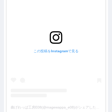
この投稿をInstagramで見る
曲げわっぱ工房E08(@magewappa_e08)がシェアした投稿