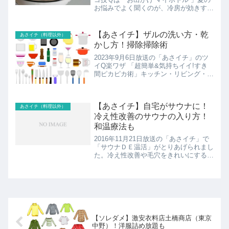
お悩みでよく聞くのが、冷房が効きすぎ
ていて体を冷やしてしまったというも
の。そんな人にオススメなのがショウガ
をゆでたショウガ白湯。冷え対策に持ち
【あさイチ】ザルの洗い方・乾
あさイチ（料理以外）
歩くとよいしょうが...
かし方！掃除掃除術
2023年9月6日放送の「あさイチ」のツ
イQ楽ワザ 「超簡単&気持ちイイ!すき
間ピカピカ術」キッチン・リビング・水
回り…あらゆる“すき間汚れ”を一網打尽
にするワザの決定版。排水溝や床など浴
室の汚れをピカピカにするカーグッズ
【あさイチ】自宅がサウナに！
や、ソファの溝にた...
あさイチ（料理以外）
冷え性改善のサウナの入り方！
和温療法も
2016年11月21日放送の「あさイチ」で
「サウナＤＥ温活」がとりあげられまし
た。冷え性改善や毛穴をきれいにするサ
ウナの入り方「和温療法」とというサウ
ナを活用した治療法や、自宅で手軽にサ
ウナを楽しめるテクニックを紹介！
【ソレダメ】激安衣料店土橋商店（東京
中野）！洋服詰め放題も