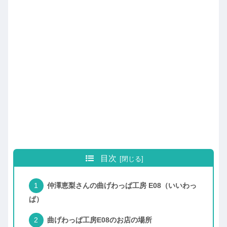
目次
仲澤恵梨さんの曲げわっぱ工房 E08（いいわっ
ぱ）
曲げわっぱ工房E08のお店の場所