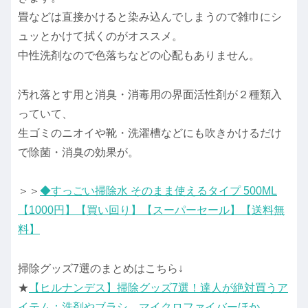
畳などは直接かけると染み込んでしまうので雑巾にシ
ュッとかけて拭くのがオススメ。
中性洗剤なので色落ちなどの心配もありません。
汚れ落とす用と消臭・消毒用の界面活性剤が２種類入
っていて、
生ゴミのニオイや靴・洗濯槽などにも吹きかけるだけ
で除菌・消臭の効果が。
＞＞
◆すっごい掃除水 そのまま使えるタイプ 500ML
【1000円】【買い回り】【スーパーセール】【送料無
料】
掃除グッズ7選のまとめはこちら↓
★
【ヒルナンデス】掃除グッズ7選！達人が絶対買うア
イテム：洗剤やブラシ、マイクロファイバーほか