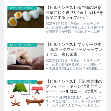
【ヒルナンデス】ゆで卵の殻を
ヒルナンデス（料理のレシピ以外）
簡単にむく裏ワザ4選！卵料理を
超楽にするライフハック
2023年6月30日に放送の「ヒルナンデ
ス」の浦野の裏ワザ巷にあふれる裏ワザ
を浦野アナが実践。今回のテーマは卵調
理をラクにする裏ワザ。こちらではゆで
卵の殻を簡単にむく裏ワザ4選の紹介で
す！
【ヒルナンデス】マッサージ器
ヒルナンデス（料理のレシピ以外）
「3Dネックマッサージャープレ
ミアム」癒し家電
2022年12月5日に放送の「ヒルナンデ
ス」の冬の最新家電SPスマホで操作で
きる洗濯機VSゴミ自動捨て掃除機‼こち
らでは最新マッサージ器「ドクターエ
ア 3Dネックマッサージャープレミア
ム」の紹介です！
【ヒルナンデス】千葉 木更津の
ヒルナンデス（料理のレシピ以外）
プライベートキャンプ場「プラ
イベートバルコニー」の場所
は？
2023年10月10日に放送の「ヒルナンデ
ス」のご当地グルメクッキングお料理ア
イドル八乙女くんとのんべぇあさこがま
だ見ぬご当地の名物食材と地元で愛され