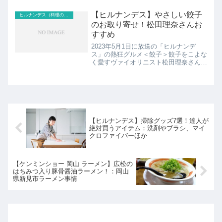
る最高のレシピを見つける、千葉木更津
の道の駅「うまたくの里」のうますぎ食
【ヒルナンデス】やさしい餃子
ヒルナンデス（料理のレシピ以外）
材クッキング！こち...
のお取り寄せ！松田理奈さんお
すすめ
2023年5月1日に放送の「ヒルナンデ
ス」の熱狂グルメ＜餃子＞餃子をこよな
く愛すヴァイオリニスト松田理奈さんが
オススメする絶品餃子が登場！一皿に餃
子が一つ？まるでフレンチのような餃子
や急拡大中の無人餃子販売店、 こちら
ではやさしい餃子の紹介...
【ヒルナンデス】掃除グッズ7選！達人が
絶対買うアイテム：洗剤やブラシ、マイ
クロファイバーほか
【ケンミンショー 岡山 ラーメン】広松の
はちみつ入り豚骨醤油ラーメン！：岡山
県新見市ラーメン事情