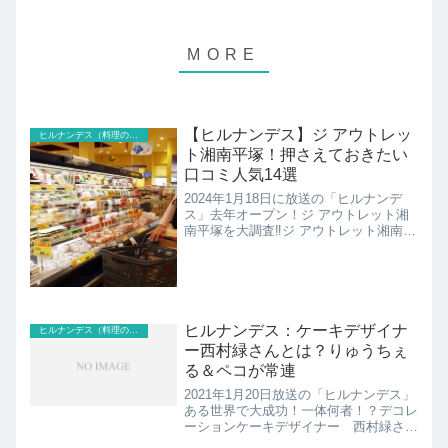
【ヒルナンデス】ジ アウトレッ
ヒルナンデス（料理のレシピ以外）
ト湘南平塚！押さえておきたい
口コミ人気14選
2024年1月18日に放送の「ヒルナンデ
ス」去年オープン！ジ アウトレット湘
南平塚を大調査‼ジ アウトレット湘南平
塚の紹介です！
ヒルナンデス：ケーキデザイナ
ヒルナンデス（料理のレシピ以外）
ー西村緑さんとは？りゅうちぇ
る＆ペコが常連
2021年1月20日放送の「ヒルナンデス」
ある世界で大成功！一体何者！？デコレ
ーションケーキデザイナー 西村緑さん
の紹介！