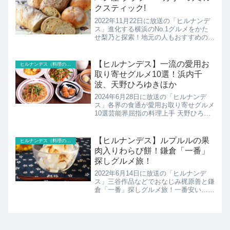
クスティック!
2022年11月22日に放送の「ヒルナンデ
ス」進化する横浜のNo.1グルメをかた
せ梨乃と探索！地元の人もおすすめの人
気No.1パン店ブラフベーカリーの紹介
です！
【ヒルナンデス】一流の愛用お
ヒルナンデス（料理のレシピ以外）
取り寄せグルメ10選！浜内千
波、天野ひろゆきほか
2024年6月28日に放送の「ヒルナンデ
ス」各界の食通が愛用お取り寄せグルメ
10選芸能界屈指の料理上手 天野ひろゆ
き 料理研究家浜内千波電子レンジで簡
単名店のおやき 焼くだけイワシ明太子
ほかこちらでは紹介されたお取り寄せグ
【ヒルナンデス】ルプルルの果
ヒルナンデス（料理のレシピ以外）
ルメのまとめです！
肉入りわらび餅！鎌倉「一番」
探しグルメ旅！
2022年6月14日に放送の「ヒルナンデ
ス」三谷作品などでおなじみ梶原善と鎌
倉「一番」探しグルメ旅！一番安い…鎌
倉野菜カレー！一番絶景…○○が急接近
する大迫力カフェ！一番古い…絶品和菓
子！チョコプラ長田プレゼンツの爆笑珍
道中こちらではわらび...