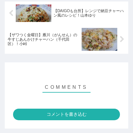
【DAIGOも台所】レンジで納豆チャーハ
ン風のレシピ！山本ゆり
【ザワつく金曜日】雁川（がんせん）の
牛すじあんかけチャーハン（千代田
区）！小峠
コメントを書き込む