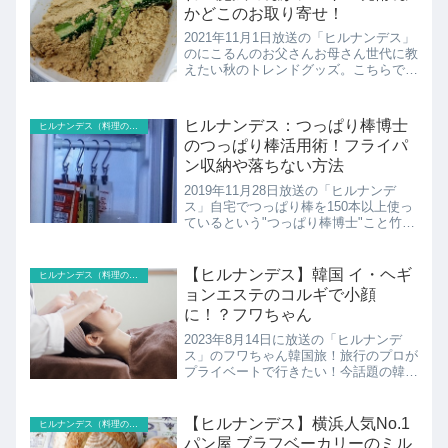
かどこのお取り寄せ！
2021年11月1日放送の「ヒルナンデス」
のにこるんのお父さんお母さん世代に教
えたい秋のトレンドグッズ。こちらでは
泉万醸造のぬか漬けのたれ＆京の舞妓さ
ん本舗の魔法のぬかシート＆無印良品の
発酵ぬかどこのお取り寄せの紹介です！
ヒルナンデス：つっぱり棒博士
ヒルナンデス（料理のレシピ以外）
のつっぱり棒活用術！フライパ
ン収納や落ちない方法
2019年11月28日放送の「ヒルナンデ
ス」自宅でつっぱり棒を150本以上使っ
ているという"つっぱり棒博士"こと竹内
香予子さんのお宅にお邪魔して収納を増
やせる方法を教わります。
【ヒルナンデス】韓国 イ・ヘギ
ヒルナンデス（料理のレシピ以外）
ョンエステのコルギで小顔
に！？フワちゃん
2023年8月14日に放送の「ヒルナンデ
ス」のフワちゃん韓国旅！旅行のプロが
プライベートで行きたい！今話題の韓国
最新スポット巨大市場で出会った豪快ロ
ーカルフードや超高いつり橋を渡るスリ
ル満点アクティビティー！さらに人気の
【ヒルナンデス】横浜人気No.1
ヒルナンデス（料理のレシピ以外）
エステを体験！フワち...
パン屋 ブラフベーカリーのミル