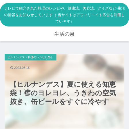
テレビで紹介された料理のレシピや、健康法、美容法、クイズなど 生活
の情報をお知らせしています（ 当サイトはアフィリエイト広告を利用し
ています）
生活の泉
ヒルナンデス（料理のレシピ以外）
2023.08.18
【ヒルナンデス】夏に使える知恵
袋！襟のヨレヨレ、うきわの空気
抜き、缶ビールをすぐに冷やす