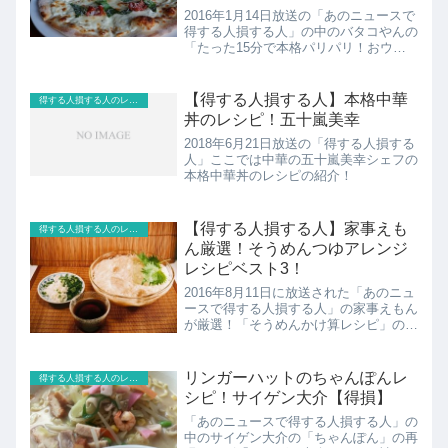
2016年1月14日放送の「あのニュースで
得する人損する人」の中のバタコやんの
「たった15分で本格パリパリ！おウチ
でスピードピザ」のレシピの紹介。バタ
コやんとはお笑いコンビ「シンクロッ
ク」の吉田結衣。パンシェルジュ2級を
【得する人損する人】本格中華
得する人損する人のレシピ
持つパンのスペシャリ...
丼のレシピ！五十嵐美幸
2018年6月21日放送の「得する人損する
人」ここでは中華の五十嵐美幸シェフの
本格中華丼のレシピの紹介！
【得する人損する人】家事えも
得する人損する人のレシピ
ん厳選！そうめんつゆアレンジ
レシピベスト3！
2016年8月11日に放送された「あのニュ
ースで得する人損する人」の家事えもん
が厳選！「そうめんかけ算レシピ」の紹
介！冷やしナポリタン風・タイ風・スタ
ミナとろろそうめんつゆ
リンガーハットのちゃんぽんレ
得する人損する人のレシピ
シピ！サイゲン大介【得損】
「あのニュースで得する人損する人」の
中のサイゲン大介の「ちゃんぽん」の再