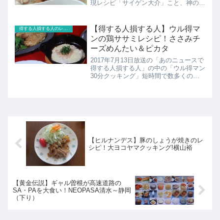
現レシピ「サイゲン大介」こと、神の舌
を持つと言われる芸人、うしろシティ
阿諏訪泰義。自宅には世界中から集めた
100種類以上の調味料が並び、料理の腕
【得する人損する人】ウル得マ
得する人損する人のレシピ
は一級品！一度食べただ...
ンの鶏ササミレシピ！ささみチ
ーズめんたい＆ピカタ
2017年7月13日放送の「あのニュースで
得する人損する人」の中の「ウル得マン
30分クッキング」短時間で数多くのメ
ニューを作れるスピード自慢の得損ヒー
ロー「ウル得マン」こと“犬の心・いけ
や賢二”。今回の食材は鶏ムネ肉&ササ
ミ。ここではささみ...
【ヒルナンデス】豚のしょうが焼きのレ
シピ！大ヨコヤマクッキング!横山裕
【黄金伝説】ギャル曽根が高速道路の
SA・PAを大食い！NEOPASA清水～静岡
（下り）