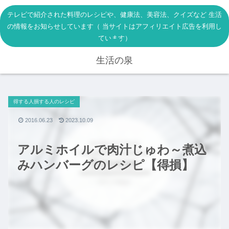
テレビで紹介された料理のレシピや、健康法、美容法、クイズなど 生活
の情報をお知らせしています（ 当サイトはアフィリエイト広告を利用し
ています）
生活の泉
得する人損する人のレシピ
2016.06.23
2023.10.09
アルミホイルで肉汁じゅわ～煮込
みハンバーグのレシピ【得損】