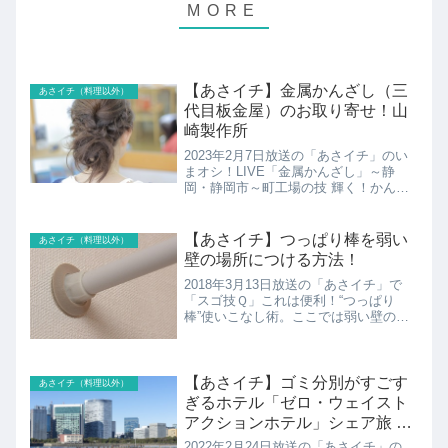
【あさイチ】金属かんざし（三
あさイチ（料理以外）
代目板金屋）のお取り寄せ！山
崎製作所
2023年2月7日放送の「あさイチ」のい
まオシ！LIVE「金属かんざし」～静
岡・静岡市～町工場の技 輝く！かんざ
し。三代目板金屋（山崎製作所）の金属
かんざしの紹介です！
【あさイチ】つっぱり棒を弱い
あさイチ（料理以外）
壁の場所につける方法！
2018年3月13日放送の「あさイチ」で
「スゴ技Ｑ」これは便利！“つっぱり
棒”使いこなし術。ここでは弱い壁の場
所につける方法を紹介！
【あさイチ】ゴミ分別がすごす
あさイチ（料理以外）
ぎるホテル「ゼロ・ウェイスト
アクションホテル」シェア旅 徳
島
2022年2月24日放送の「あさイチ」の