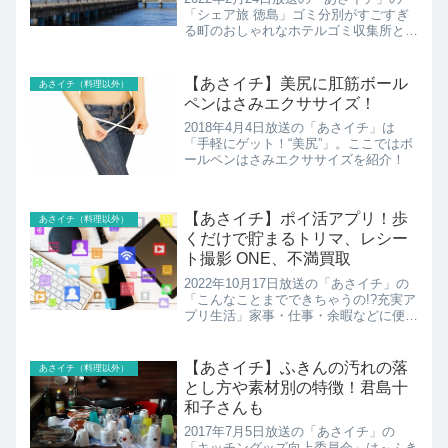
「シェア旅 徳島」ゴミ分別がすごすぎ
る町のおしゃれなホテルゴミ収集所と一
体化したホテル「ゼロ・ウェイストアク
ションホテル」の紹介です！
【あさイチ】美尻に肛筋ボール
あさイチ（料理以外）
ペンはさみエクササイズ！
2018年4月4日放送の「あさイチ」は
「手軽にゲット！“美尻”」。ここではボ
ールペンはさみエクササイズを紹介！
【あさイチ】ポイ活アプリ！歩
あさイチ（料理以外）
くだけで貯まるトリマ、レシー
ト撮影 ONE、不満買取
2022年10月17日放送の「あさイチ」の
「こんなことまでできちゃうの!?充実ア
プリ生活」家事・仕事・余暇などに便利
なアプリこちらではながらでポイ活でき
るアプリの紹介です！
【あさイチ】ふきんの汚れの落
あさイチ（料理以外）
とし方や素材別の特徴！君島十
和子さんも
2017年7月5日放送の「あさイチ」の
「キッチングッズ向上委員会」は～ふき