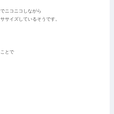
敵でニコニコしながら
クササイズしているそうです。
。
うことで
を