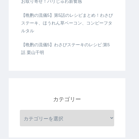
お取り寄せ！パリじゅわ新食感
【晩酌の流儀5】第5話のレシピまとめ！わさび
ステーキ、ほうれん草ベーコン、コンビーフタ
ルタル
【晩酌の流儀5】わさびステーキのレシピ:第5
話 栗山千明
カテゴリー