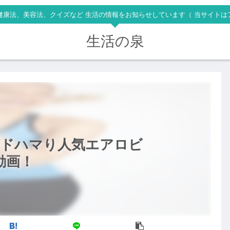
健康法、美容法、クイズなど 生活の情報をお知らせしています（ 当サイトは
生活の泉
がドハマり人気エアロビ
の動画！