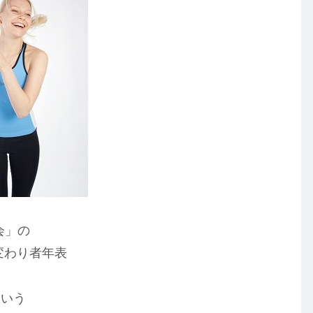
会」の
変わり者年表
という