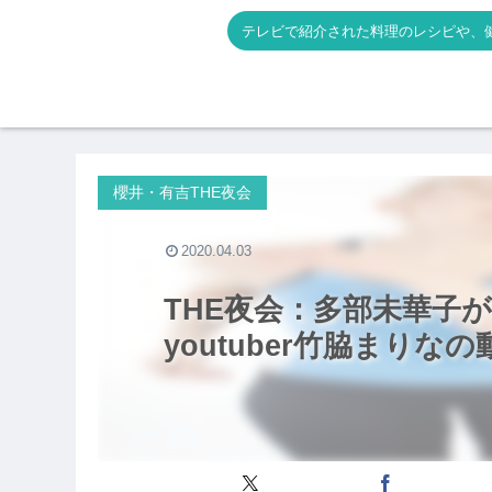
テレビで紹介された料理のレシピや、
櫻井・有吉THE夜会
2020.04.03
THE夜会：多部未華子
youtuber竹脇まりな