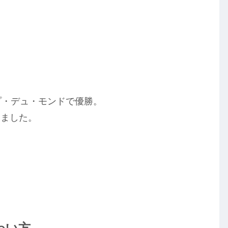
を
、
プ・デュ・モンドで優勝。
りました。
わい方