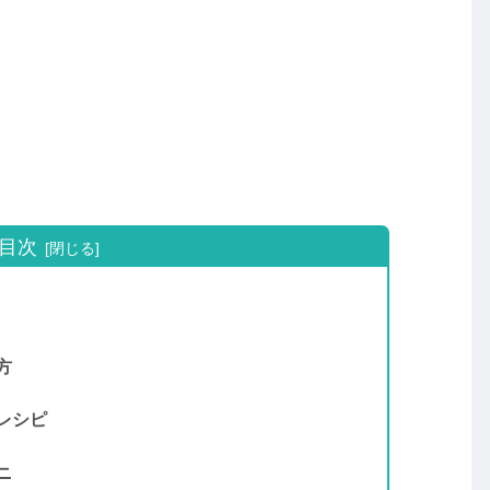
目次
方
レシピ
ニ