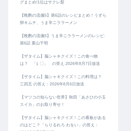
グまとめ!1位はサクレ梨
【晩酌の流儀5】第6話のレシピまとめ！うずら
卵キムチ、うま辛ニララーメン
【晩酌の流儀5】うま辛ニララーメンのレシピ:
第6話 栗山千明
【ザタイム】脳シャキクイズ！この食べ物
は？ 「≦ 〇」 の答え:2026年8月7日放送
【ザタイム】脳シャキクイズ！この料理は？
三四五 の答え：2026年8月6日放送
【マツコの知らない世界】秋田「あさひの小玉
スイカ」のお取り寄せ！
【ザタイム】脳シャキクイズ！この看板がある
のはどこ？「らりるれろ わをい」の答え：