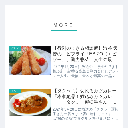
【行列のできる相談所】渋谷 天
グルメ
使のエビフライ「EBIZO（エビ
ゾー）」剛力彩芽：人生の最後
に食べる最高の一品
2024年1月28日に放送の「行列のできる
相談所」紀香＆高島＆剛力＆ビビアン・
スー人生の最後に食べる最高の一品マダ
ムシュリンプ銀座支配人の山崎晃平さん
が教えてくれた至極のエビフライ。剛力
彩芽さんが食べた天使の海老のエビフラ
【タクうま】切れるカツカレー
グルメ
イ、シーフードレス...
「本家絶品！煮込みカツカレ
ー」：タクシー運転手さん一番
うまい店！
2024年3月28日に放送の「タクシー運転
手さん一番うまい店に連れてって」
は“桜の名所”で春グルメ祭りまさにオン
リーワン！切れる煮込みカツカレー本家
絶品！煮込みカツカレーの店の紹介で