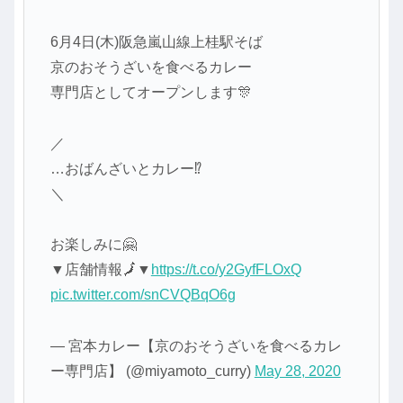
6月4日(木)阪急嵐山線上桂駅そば
京のおそうざいを食べるカレー
専門店としてオープンします🎊
／
…おばんざいとカレー⁉️
＼
お楽しみに🤗
▼店舗情報🗾▼
https://t.co/y2GyfFLOxQ
pic.twitter.com/snCVQBqO6g
— 宮本カレー【京のおそうざいを食べるカレ
ー専門店】 (@miyamoto_curry)
May 28, 2020