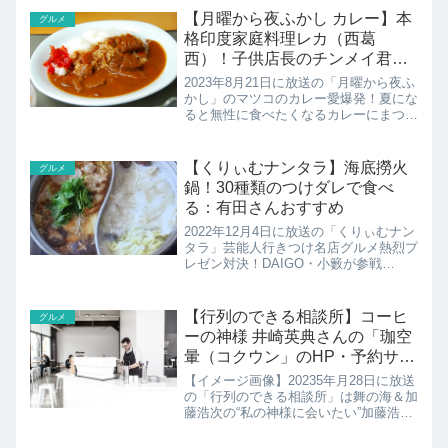
す！
【月曜から夜ふかし カレー】本
グルメ
格印度家庭料理レカ（西葛
西）！子供店長のチンメイ君が
大人に
2023年8月21日に放送の「月曜から夜ふ
かし」のマツコのカレー愛爆発！夏にな
ると無性に食べたくなるカレーにまつわ
るアレコレ調査カレーにまつわるあの人
のその後を調査カフェと印度家庭料理
レカ 葛西本店の紹介です！
【くりぃむナンタラ】海底撈火
グルメ
鍋！30種類のつけダレで食べ
る：有田さんおすすめ
2022年12月4日に放送の「くりぃむナン
タラ」芸能人行きつけ名店グルメ熱烈プ
レゼン対決！DAIGO・小籔が参戦
DAIGO絶賛の超裏メニュー焼き肉 vs 有
田の激推しエンタメ火鍋 vs 小籔の究極
炊き立てご飯芸能人行きつけグルメを話
【行列のできる相談所】コーヒ
グルメ
術だけで...
ーの神様 井崎英典さんの「珈空
暈（コクウン」のHP・予約サイ
ト
【イメージ画像】20235年月28日に放送
の「行列のできる相談所」は舞の海＆加
藤浩次の“私の神様に会いたい”加藤浩次
さんがコーヒー界の神と崇める世界一の
バリスタ登場!世界一のバリスタ井崎英