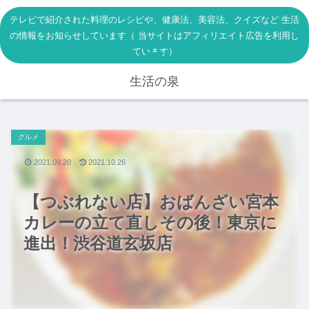
テレビで紹介された料理のレシピや、健康法、美容法、クイズなど 生活
の情報をお知らせしています（ 当サイトはアフィリエイト広告を利用し
ています）
生活の泉
グルメ
2021.09.20
2021.10.26
【つぶれない店】おばんざい宮本
カレーの立て直しその後！東京に
進出！渋谷道玄坂店