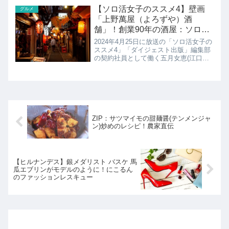
典さんの「コーヒーサロン珈空暈」につ
【ソロ活女子のススメ4】壁画
グルメ
いて紹介です！
「上野萬屋（よろずや）酒
舗」！創業90年の酒屋：ソロせ
んべろ
2024年4月25日に放送の「ソロ活女子の
ススメ4」「ダイジェスト出版」編集部
の契約社員として働く五月女恵(江口の
りこ)は、好きな時に好きな場所へ赴
き、ひとりの時間を楽しむ「ソロ活」に
邁進中。第4話「ソロせんべろにジェネ
レーションの壁はなし...
ZIP：サツマイモの甜麺醤(テンメンジャ
ン)炒めのレシピ！農家直伝
【ヒルナンデス】銀メダリスト バスケ 馬
瓜エブリンがモデルのように！にこるん
のファッションレスキュー