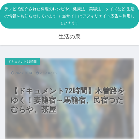
テレビで紹介された料理のレシピや、健康法、美容法、クイズなど 生活
の情報をお知らせしています（ 当サイトはアフィリエイト広告を利用し
ています）
生活の泉
ドキュメント72時間
2023.07.14
2023.07.16
【ドキュメント72時間】木曽路を
ゆく！妻籠宿～馬籠宿、民宿つた
むらや、茶屋