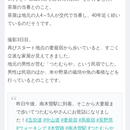
茶屋の当番とのこと。
茶屋は地元の人4～5人が交代で当番し、40年近く続い
ているのだそうです。
撮影3日目。
再びスタート地点の妻籠宿から歩いていると、すごく
立派な家屋が見えてきました。
地元の男性が営む「つたむらや」という民宿でした。
男性は民宿のほか、米や野菜の栽培や魚の養殖などを
行っているとのことです。
昨日午後、南木曽駅に到着。そこから大妻籠ま
で歩いてつたむらやさんにお世話になりまし
た！
#五街道
#中山道
#妻籠宿
#馬籠宿
#長野県
#ウォーキング
#木曽路
#南木曽駅
#つたむらや