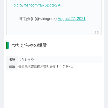
pic.twitter.com/faR5Bggx7A
— 街道歩き (@shingooz)
August 27, 2021
つたむらやの場所
名称
つたむらや
住所
長野県木曽郡南木曽町吾妻１４７９−１