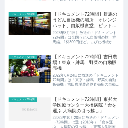
の紹介です！
【ドキュメント72時間】群馬の
ドキュメント72時間
うどん自販機の場所！オレンジ
ハット、自販機食堂、ピット・
イン７７、ドライブイン七輿
2023年8月1日に放送の「ドキュメント
72時間」は全国うどん自販機の旅 群
馬編。1杯300円ほど。古びた機械から
出てくる、温かなうどん。全国でその数
を減らしている“うどん自販機”を巡る
旅。今回は８か所も残る群馬へ。７２時
【ドキュメント72時間】吉田農
ドキュメント72時間
間の間にうどん自販...
場！東京・練馬 野菜の自動販
売機
2022年6月24日に放送の「ドキュメント
72時間」は「東京・練馬 野菜の自動
販売機」吉田農場農産物直売所の自動販
売機の紹介です！
【ドキュメント72時間】東邦大
ドキュメント72時間
学医療センター大橋病院「命を
運ぶ 大病院の引っ越し」
22023年10月20日に放送の「ドキュメン
ト72時間」は選（2018年）「命を運
ぶ 大病院の引っ越し」東邦大学医療セ