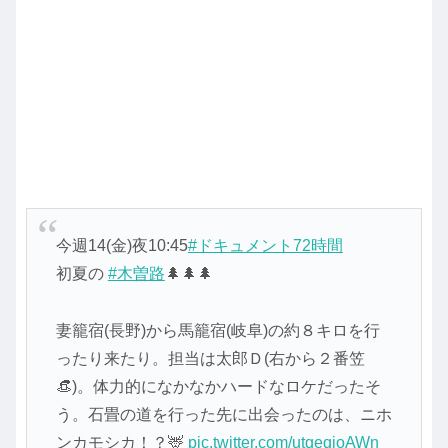
今週14(金)夜10:45
#ドキュメント72時間
初夏の
#木曽路
🌲🌲🌲
妻籠宿(長野)から馬籠宿(岐阜)の約８キロを行
ったり来たり。担当は太郎Ｄ(右から２番笠
👒)。体力的になかなかハードなロケだったそ
う。石畳の道を行った先に出会ったのは、ニホ
ンカモシカ！？🦌
pic.twitter.com/utqeqioAWn