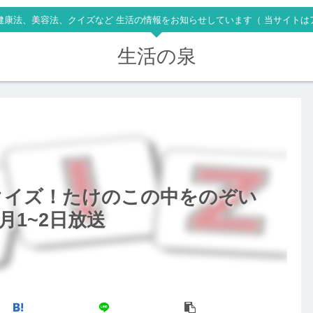
健康法、美容法、クイズなど 生活の情報をお知らせしています（ 当サイトは
生活の泉
クイズ！たけのこの中をのぞい
月1~2日放送