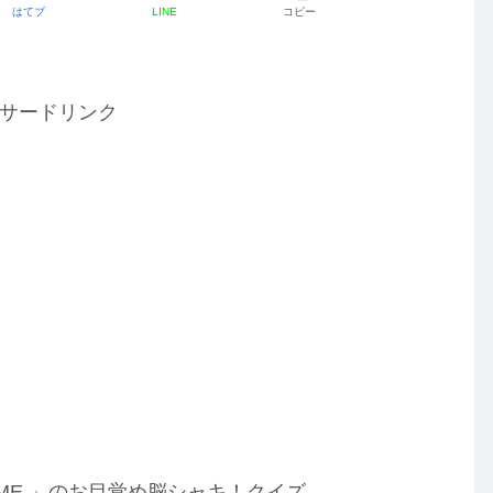
はてブ
LINE
コピー
サードリンク
TIME,」のお目覚め脳シャキ！クイズ