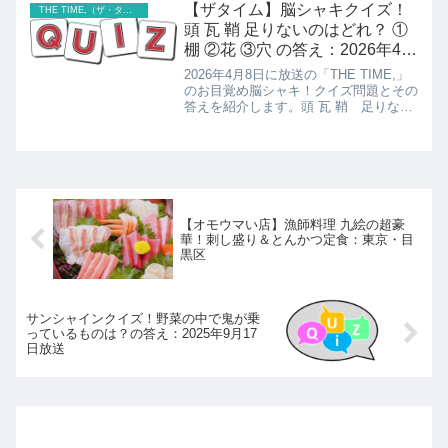
【ザタイム】脳シャキクイズ！
THE TIME,（ザ・タイム）
頭 瓦 鞘 足りないのはどれ？ ①
棚 ②花 ③穴 の答え：2026年4月
8日放送
2026年4月8日に放送の「THE TIME,」
のお目覚め脳シャキ！クイズ問題とその
答えを紹介します。頭 瓦 鞘 足りない
のはどれ？ ①棚 ②花 ③穴 の答えの紹
介です！
【オモウマい店】漁師料理 九絵の超豪
華！刺し盛り＆とんかつ定食：東京・目
黒区
サンシャインクイズ！野菜の中で鬼が乗
っているものは？の答え：2025年9月17
日放送