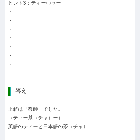
ヒント3：ティー〇ャー
・
・
・
・
・
・
・
・
答え
正解は「教師」でした。
（ティー茶（チャ）ー）
英語のティーと日本語の茶（チャ）