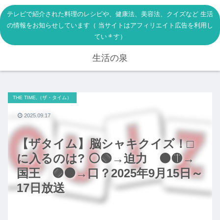
テレビで紹介された料理のレシピや、健康法、美容法、クイズなど 生活
の情報をお知らせしています（ 当サイトはアフィリエイト広告を利用し
ています）
生活の泉
THE TIME,（ザ・タイム）
2025.09.17
【ザタイム】脳シャキクイズ！□
に入るのは? ⚪🟢→迫力 ⚫🟡→
国王 🟣⚫→口？2025年9月15日～
17日放送