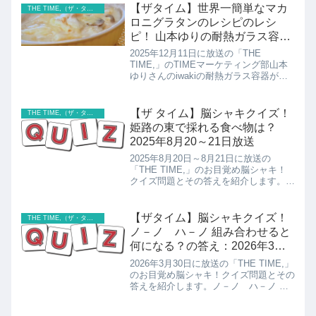
【ザタイム】世界一簡単なマカ
THE TIME,（ザ・タイム）
ロニグラタンのレシピのレシ
ピ！ 山本ゆりの耐熱ガラス容器
クッキング
2025年12月11日に放送の「THE
TIME,」のTIMEマーケティング部山本
ゆりさんのiwakiの耐熱ガラス容器がつ
いた話題のレシピ本よりこちらでは世界
一簡単なマカロニグラタンのレシピのレ
シピの紹介です！
【ザ タイム】脳シャキクイズ！
THE TIME,（ザ・タイム）
姫路の東で採れる食べ物は？
2025年8月20～21日放送
2025年8月20日～8月21日に放送の
「THE TIME,」のお目覚め脳シャキ！
クイズ問題とその答えを紹介します。姫
路の東で採れる食べ物は？などの答えの
紹介です！
【ザタイム】脳シャキクイズ！
THE TIME,（ザ・タイム）
ノ－ノ ハ－ノ 組み合わせると
何になる？の答え：2026年3月
30日放送
2026年3月30日に放送の「THE TIME,」
のお目覚め脳シャキ！クイズ問題とその
答えを紹介します。ノ－ノ ハ－ノ 組
み合わせると何になる？の答えの紹介で
す！