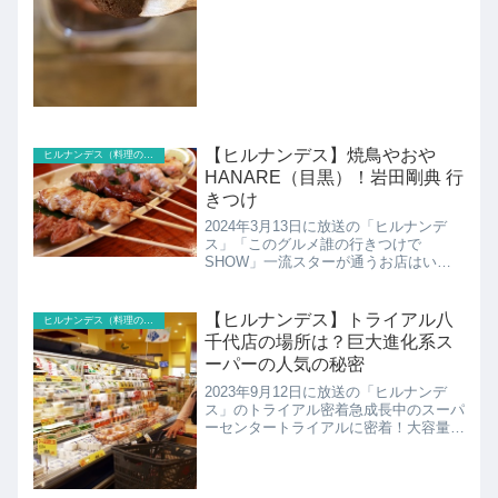
っていた奇跡の味噌のの紹介です！
【ヒルナンデス】焼鳥やおや
ヒルナンデス（料理のレシピ以外）
HANARE（目黒）！岩田剛典 行
きつけ
2024年3月13日に放送の「ヒルナンデ
ス」「このグルメ誰の行きつけで
SHOW」一流スターが通うお店はいっ
たいどんなお店？スパイシー焼き鳥を愛
するスターは誰？！こだわり焼き鳥＆創
作肉料理東京・目黒区 やおやHANARE
【ヒルナンデス】トライアル八
ヒルナンデス（料理のレシピ以外）
の紹介です！
千代店の場所は？巨大進化系ス
ーパーの人気の秘密
2023年9月12日に放送の「ヒルナンデ
ス」のトライアル密着急成長中のスーパ
ーセンタートライアルに密着！大容量の
お肉や人気のお惣菜まで！スーパーセン
タートライアルの紹介です！