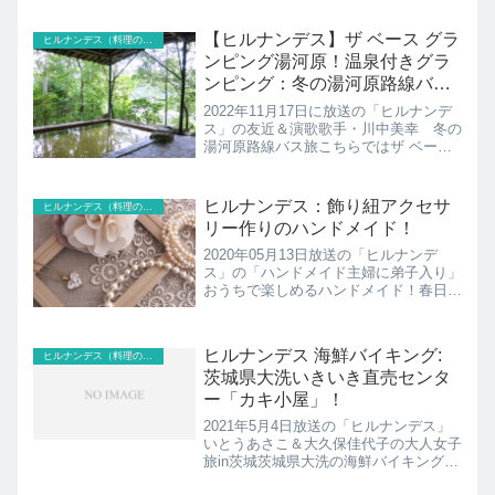
【ヒルナンデス】ザ ベース グラ
ヒルナンデス（料理のレシピ以外）
ンピング湯河原！温泉付きグラ
ンピング：冬の湯河原路線バス
旅
2022年11月17日に放送の「ヒルナンデ
ス」の友近＆演歌歌手・川中美幸 冬の
湯河原路線バス旅こちらではザ ベース
グランピング湯河原の紹介です！
ヒルナンデス：飾り紐アクセサ
ヒルナンデス（料理のレシピ以外）
リー作りのハンドメイド！
2020年05月13日放送の「ヒルナンデ
ス」の「ハンドメイド主婦に弟子入り」
おうちで楽しめるハンドメイド！春日さ
ん・松本明子さん・ギャル曽根さんが飾
り紐アクセサリー作りに挑戦！
ヒルナンデス 海鮮バイキング:
ヒルナンデス（料理のレシピ以外）
茨城県大洗いきいき直売センタ
ー「カキ小屋」！
2021年5月4日放送の「ヒルナンデス」
いとうあさこ＆大久保佳代子の大人女子
旅in茨城茨城県大洗の海鮮バイキング
「いきいき直売センターカキ小屋」の紹