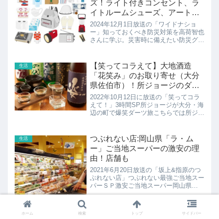
ズ！ライト付きコンセント、ラ
イトルームシューズ、アートト
ワレ
2024年12月1日放送の「ワイドナショ
ー」知っておくべき防災対策を高荷智也
さんに学ぶ。災害時に備えたい防災グッ
ズ日常でも活用できるフェーズフリーラ
イト付きコンセント、防災ライトルーム
シューズ、アートトワレ（簡易トイレ）
【笑ってコラえて】大地酒造
生活
防災グッズの紹介です...
「花笑み」のお取り寄せ（大分
県佐伯市）！所ジョージのダー
ツ旅
2022年10月12日に放送の「笑ってコラ
えて！」3時間SP所ジョージが大分・海
辺の町で爆笑ダーツ旅こちらでは所ジョ
ージさんが訪れた酒蔵「大地酒造」の花
笑みの紹介です！
つぶれない店:岡山県「ラ・ム
生活
ー」ご当地スーパーの激安の理
由！店舗も
2021年6月20日放送の「坂上&指原のつ
ぶれない店」つぶれない最強ご当地スー
パーＳＰ激安ご当地スーパー岡山県
「ラ・ムー」のお店の紹介！
ホーム
検索
トップ
サイドバー