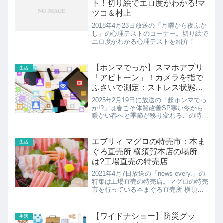
ト！切り絵でエロ度がわかる!マ
ツコ＆村上
2018年4月23日放送の「月曜から夜ふか
し」の心理テストのコーナー。切り絵で
エロ度がわかる心理テストを紹介！
【ホンマでっか】スマホアプリ
生活
「アビトーン」！カメラを指で
ふさいで測定：ストレス状態が
わかる
2025年2月19日に放送の「超ホンマでっ
か!?」は春こそ体質改善SP寒い冬から
暖かい春へと季節が移り変わるこの時期
は、寒暖差や気圧の変化で体調を崩しや
すいもの…。そこで今夜は、季節の変わ
り目に気になる肌荒れやだるさ、花粉症
エブリィ マグロの特売市：本ま
生活
から春太りまで、...
ぐろ直売所 横須賀本店の場所
は?工場直売の特売店
2021年4月7日放送の「news every.」の
特集は工場直売の特売店。マグロの特売
市を行っている本まぐろ直売所 横須賀
本店の紹介！
【ワイドナショー】防災グッ
生活