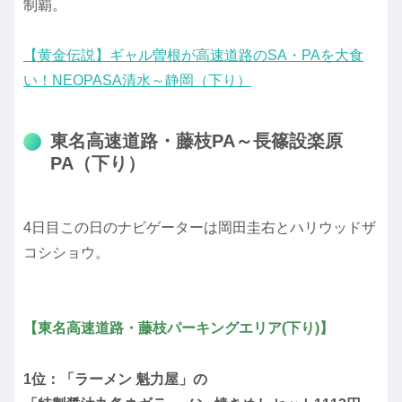
制覇。
【黄金伝説】ギャル曽根が高速道路のSA・PAを大食
い！NEOPASA清水～静岡（下り）
東名高速道路・藤枝PA～長篠設楽原
PA（下り）
4日目この日のナビゲーターは岡田圭右とハリウッドザ
コシショウ。
【東名高速道路・藤枝パーキングエリア(下り)】
1位：「ラーメン 魁力屋」の