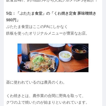
飲食店4軒、約70品の中から人気グルメTOP5を紹介！
5位：「ぶたたま食堂」の「くわ焼き定食 豚味噌焼き
980円」
ぶたたま食堂はここのPAにしかなく
鉄板を使ったオリジナルメニューが豊富なお店。
器に使われているのは農具のくわ。
くわ焼きとは、農作業の合間に野鳥を取って、
クワの上で焼いたのが始まりといわれています。