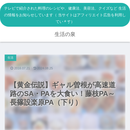
テレビで紹介された料理のレシピや、健康法、美容法、クイズなど 生活
の情報をお知らせしています（ 当サイトはアフィリエイト広告を利用し
ています）
生活の泉
生活
2016.07.21
2024.08.25
【黄金伝説】ギャル曽根が高速道
路のSA・PAを大食い！藤枝PA～
長篠設楽原PA（下り）