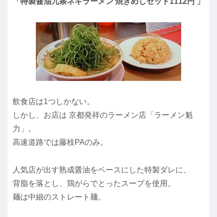
「特製醤油九条ネギラーメン 焼きめしセット1112円 」
飲食店は1つしかない。
しかし、お店は 京都発祥のラーメン店「ラーメン魁
力」。
高速道路では藤枝PAのみ。
人気店が出す熟成醤油をベースにした特製ダレに、
背脂を落とし、鶏がらでとったスープを使用。
麺は中細のストレート麺。