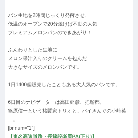
パン生地を2時間じっくり発酵させ、
低温のオーブンで20分焼けば不動の人気
プレミアムメロンパンのできあがり！
ふんわりとした生地に
メロン果汁入りのクリームを包んだ
大きなサイズのメロンパンです。
1日1400個販売したこともある大人気のパンです。
6日目のナビゲーターは高田延彦、把瑠都、
篠原信一という格闘家トリオと、バイきんぐの小峠英
二。
[br num=”1″]
【東名高速道路・長篠設楽原PA(下り)】