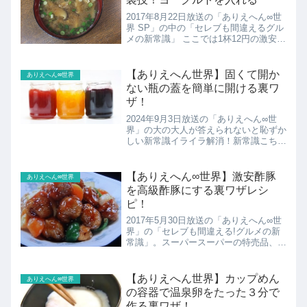
2017年8月22日放送の「ありえへん∞世
界 SP」の中の「セレブも間違えるグル
メの新常識」 ここでは1杯12円の激安味
噌汁を高級味噌汁にする裏ワザを紹介！
【ありえへん世界】固くて開か
ありえへん∞世界
ない瓶の蓋を簡単に開ける裏ワ
ザ！
2024年9月3日放送の「ありえへん∞世
界」の大の大人が答えられないと恥ずか
しい新常識イライラ解消！新常識こちら
では固くて開かない瓶の蓋を簡単に開け
ることができる裏ワザの紹介です。
【ありえへん∞世界】激安酢豚
ありえへん∞世界
を高級酢豚にする裏ワザレシ
ピ！
2017年5月30日放送の「ありえへん∞世
界」の「セレブも間違える!グルメの新
常識」。スーパースーパーの特売品、
100g105円のメキシコ産豚肉で作った激
安酢豚を高級中華料理店の国産ブランド
豚肉で作った激ウマ酢豚のような味にす
【ありえへん世界】カップめん
ありえへん∞世界
る裏ワザを紹介...
の容器で温泉卵をたった３分で
作る裏ワザ！