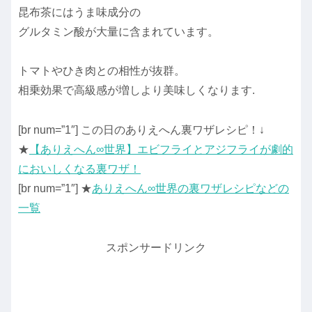
昆布茶にはうま味成分の
グルタミン酸が大量に含まれています。
トマトやひき肉との相性が抜群。
相乗効果で高級感が増しより美味しくなります.
[br num=”1″] この日のありえへん裏ワザレシピ！↓
★
【ありえへん∞世界】エビフライとアジフライが劇的
においしくなる裏ワザ！
[br num=”1″] ★
ありえへん∞世界の裏ワザレシピなどの
一覧
スポンサードリンク