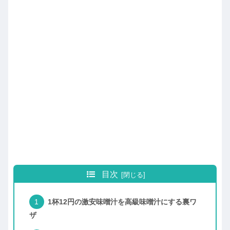
目次
1杯12円の激安味噌汁を高級味噌汁にする裏ワ
ザ