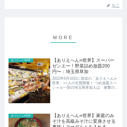
ちこ
【ありえへん∞世界】スーパー
ありえへん∞世界
ゼンエー！野菜詰め放題200
円〜：埼玉県草加
2022年5月10日に放送の「ありえへん∞
世界」○○人の生態調査！ つめ放題スペ
シャル一部の埼玉県草加人は 衝撃の２
大つめ放題に血眼になっている事件こち
らでは野菜詰め放題200円〜のスーパー
ゼンエーの紹介です！
【ありえへん∞世界】家庭のみ
ありえへん∞世界
そ汁を高級みそ汁に変身させる
裏技！ヨーグルトを入れる