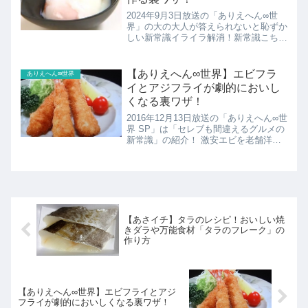
2024年9月3日放送の「ありえへん∞世
界」の大の大人が答えられないと恥ずか
しい新常識イライラ解消！新常識こちら
では温泉卵をたった３分で失敗せずに作
る裏ワザの紹介です。
【ありえへん∞世界】エビフラ
ありえへん∞世界
イとアジフライが劇的においし
くなる裏ワザ！
2016年12月13日放送の「ありえへん∞世
界 SP」は「セレブも間違えるグルメの
新常識」の紹介！ 激安エビを老舗洋食
店の高級海老フライに大変身する裏ワザ
とアジフライを衝撃的に美味しくする裏
ワザを紹介！
【あさイチ】タラのレシピ！おいしい焼
きダラや万能食材「タラのフレーク」の
作り方
【ありえへん∞世界】エビフライとアジ
フライが劇的においしくなる裏ワザ！