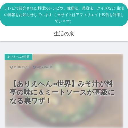
テレビで紹介された料理のレシピや、健康法、美容法、クイズなど 生活
の情報をお知らせしています（ 当サイトはアフィリエイト広告を利用し
ています）
生活の泉
ありえへん∞世界
2016.12.13
2017.04.08
【ありえへん∞世界】みそ汁が料
亭の味に＆ミートソースが高級に
なる裏ワザ！