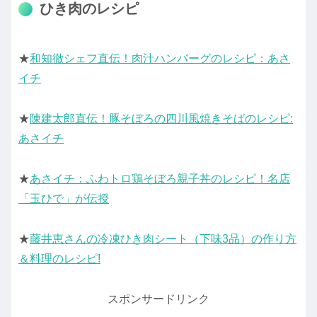
ひき肉のレシピ
★
和知徹シェフ直伝！肉汁ハンバーグのレシピ：あさ
イチ
★
陳建太郎直伝！豚そぼろの四川風焼きそばのレシピ:
あさイチ
★
あさイチ：ふわトロ鶏そぼろ親子丼のレシピ！名店
「玉ひで」が伝授
★
藤井恵さんの冷凍ひき肉シート（下味3品）の作り方
＆料理のレシピ!
スポンサードリンク