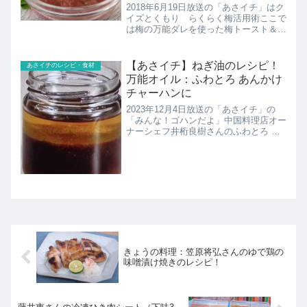
2018年6月19日放送の「あさイチ」はク
イズとくもり らくらく梅活用術ここで
は梅の万能ダレを使った梅トースト＆ク
リームパスタのレシピを紹介！
【あさイチ】ねぎ油のレシピ！
あさイチのレシピ・食材
万能オイル：ふわとろ あんかけ
チャーハンに
2023年12月4日放送の「あさイチ」の
「みんな！ゴハンだよ」中国料理店オー
ナーシェフ井桁良樹さんのふわとろ あ
んかけチャーハンこちらではねぎ油のレ
シピの紹介です！
きょうの料理：笠原将弘さんのゆで鶏の
味噌漬け焼きのレシピ！