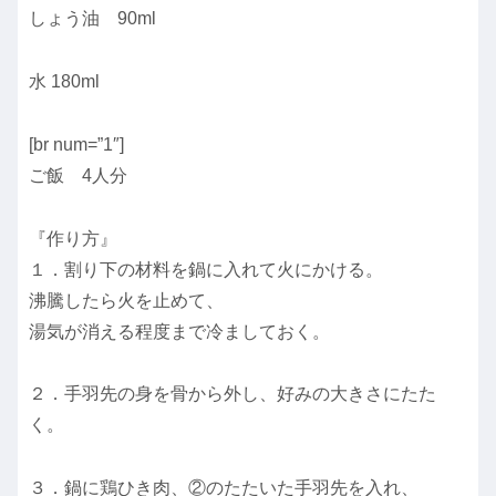
しょう油 90ml
水 180ml
[br num=”1″]
ご飯 4人分
『作り方』
１．割り下の材料を鍋に入れて火にかける。
沸騰したら火を止めて、
湯気が消える程度まで冷ましておく。
２．手羽先の身を骨から外し、好みの大きさにたた
く。
３．鍋に鶏ひき肉、②のたたいた手羽先を入れ、