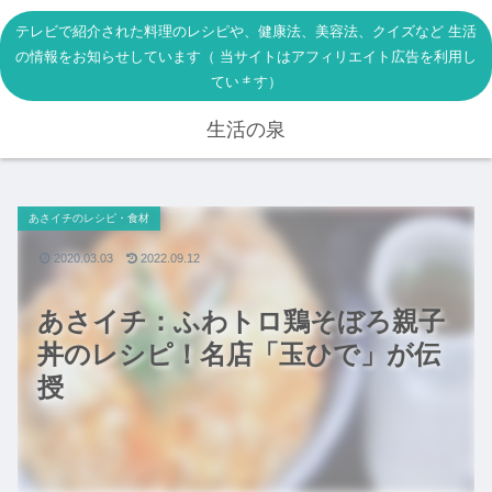
テレビで紹介された料理のレシピや、健康法、美容法、クイズなど 生活
の情報をお知らせしています（ 当サイトはアフィリエイト広告を利用し
ています）
生活の泉
あさイチのレシピ・食材
2020.03.03
2022.09.12
あさイチ：ふわトロ鶏そぼろ親子
丼のレシピ！名店「玉ひで」が伝
授