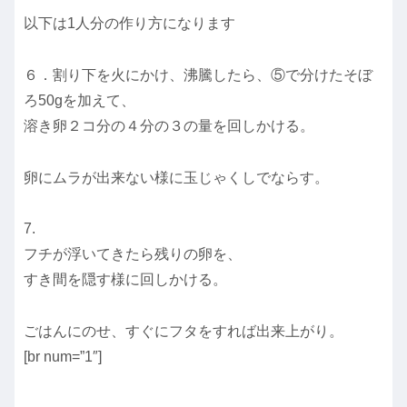
以下は1人分の作り方になります
６．割り下を火にかけ、沸騰したら、⑤で分けたそぼ
ろ50gを加えて、
溶き卵２コ分の４分の３の量を回しかける。
卵にムラが出来ない様に玉じゃくしでならす。
7.
フチが浮いてきたら残りの卵を、
すき間を隠す様に回しかける。
ごはんにのせ、すぐにフタをすれば出来上がり。
[br num=”1″]