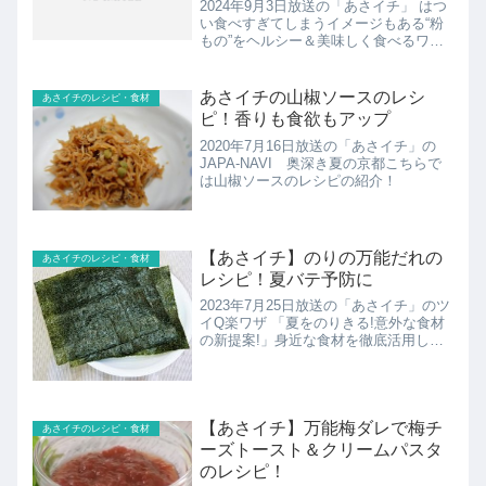
2024年9月3日放送の「あさイチ」 はつ
い食べすぎてしまうイメージもある“粉
もの”をヘルシー＆美味しく食べるワザ
をツイＱ。こちらではこねない＆ダマに
ならない 超簡単！米粉レシピ、米粉パ
ン＆米粉シチューのレシピの紹介です
あさイチの山椒ソースのレシ
あさイチのレシピ・食材
ピ！香りも食欲もアップ
2020年7月16日放送の「あさイチ」の
JAPA-NAVI 奥深き夏の京都こちらで
は山椒ソースのレシピの紹介！
【あさイチ】のりの万能だれの
あさイチのレシピ・食材
レシピ！夏バテ予防に
2023年7月25日放送の「あさイチ」のツ
イQ楽ワザ 「夏をのりきる!意外な食材
の新提案!」身近な食材を徹底活用して
夏バテ予防！米＋みそ、米＋青魚が夏バ
テ予防に役立つ！？夏の寝苦しさに“焼
きのり”が？簡単“のりの万能ダレ”“天然
のスポーツド...
【あさイチ】万能梅ダレで梅チ
あさイチのレシピ・食材
ーズトースト＆クリームパスタ
のレシピ！