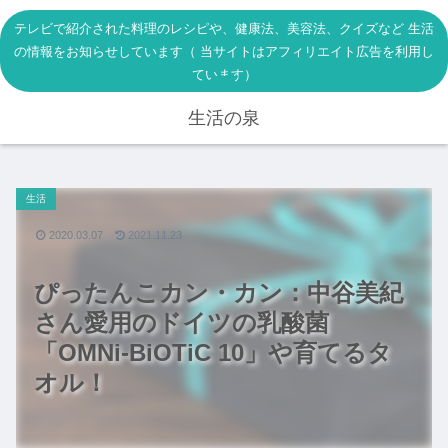
テレビで紹介された料理のレシピや、健康法、美容法、クイズなど 生活
の情報をお知らせしています（ 当サイトはアフィリエイト広告を利用し
ています）
生活の泉
生活
2020.03.07
2021.11.23
ぴったんこカン・カン：中谷美紀
さん愛用のドイツの乳酸菌
「OMNi-BiOTiC 10」や育てるタ
オル！