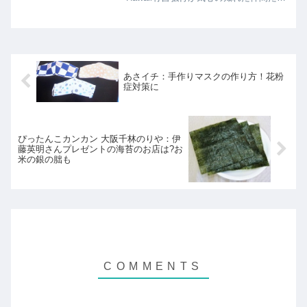
と夏休みを過ごす様子に密着するバラエ
ティー特別番組「有吉の有吉の夏休
み」。今年は４年ぶりにハワイへと飛び
立つ。久々...
あさイチ：手作りマスクの作り方！花粉
症対策に
ぴったんこカンカン 大阪千林のりや：伊
藤英明さんプレゼントの海苔のお店は?お
米の銀の朏も