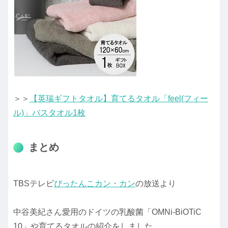
＞＞
【英瑞ギフトタオル】育てるタオル「feel(フィー
ル)」バスタオル1枚
まとめ
TBSテレビ
ぴったんこカン・カン
の放送より
中谷美紀さん愛用のドイツの乳酸菌「OMNi-BiOTiC
10」や育てるタオルの紹介をしました。