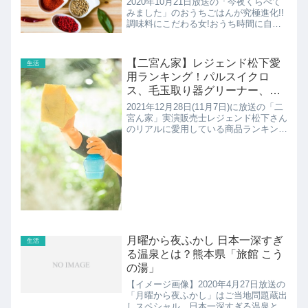
2020年10月21日放送の「今夜くらべて
みました」のおうちごはんが究極進化!!
調味料にこだわる女!おうち時間に自炊
を充実させたい女子必見!ここではソニ
ンさんがヴィーガンになった理由や使っ
ている調味料などの紹介！
【二宮ん家】レジェンド松下愛
生活
用ランキング！パルスイクロ
ス、毛玉取り器グリーナー、す
いすい水ほか
2021年12月28日(11月7日)に放送の「二
宮ん家」実演販売士レジェンド松下さん
のリアルに愛用している商品ランキング
の紹介です！
月曜から夜ふかし 日本一深すぎ
生活
る温泉とは？熊本県「旅館 こう
の湯」
【イメージ画像】2020年4月27日放送の
「月曜から夜ふかし」はご当地問題蔵出
しスペシャル。日本一深すぎる温泉とし