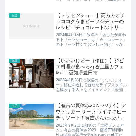
て熊本県「旅館 こうの湯」が登場して
いましたので紹介します。2022年5月23
日にも紹介されていました。
【トリセツショー 】高カカオチ
生活
ョココクうまビーフシチューの
レシピ！チョコレートのトリセ
ツ
2024年4月18日に放送の「あしたが変わ
るトリセツショー」は「チョコレート」
のトリセツ甘くておいしいだけじゃな
い！チョコレートの魅力。動脈硬化の予
防など様々な健効果が期待され医療の現
場でも活躍中。そして、実はチョコレー
【いいいじゅー（移住）】ジビ
生活
トは発酵食品！料理に...
エ料理が食べられる山里カフェ
Mui！愛知県豊田市
2023年2月28日に放送の「いいいじゅ
ー」移住を通して新たなライフスタイル
を模索する人々をドキュメント！愛知県
豊田市の山里カフェ Muiの紹介です！
【有吉の夏休み2023 ハワイ】ア
生活
ウトリガー リーフ ワイキキビー
チリゾート！有吉さんたちが宿
泊したホテル
2023年9月2日に放送の「土曜プレミア
ム」有吉の夏休み2023 密着77時間in
Hawaii有吉弘行が気心の知れた仲間たち