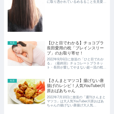
に取り憑かれているめるること生見愛瑠
さんが週2で通う「Lewin I’ll」（レウィ
ン アイル）の紹介！
【ひと目でわかる】チョコプラ
生活
長田愛用の枕「ブレインスリー
ブ」のお取り寄せ！
2022年9月6日に放送の「ひと目でわか
る」（最終回）チョコレートプラネッ
ト・長田が愛してやまない超一流の枕の
ヒミツがひと目でわかる!!チョコレート
プラネット長田さん愛用の枕、ブレイン
スリーブの紹介です！
【さんまとマツコ】揚げない唐
生活
揚げのレシピ！人気YouTuber川
原おばあちゃん
2022年7月10日に放送の「週刊さんまと
マツコ」は大人気YouTuber川原おばあ
ちゃんの揚げない唐揚げ大人気
YouTuberの川原おばあちゃんの揚げな
い唐揚げのレシピの紹介です！