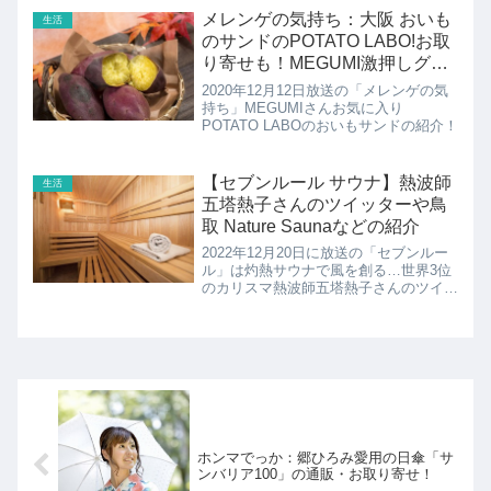
メレンゲの気持ち：大阪 おいも
生活
のサンドのPOTATO LABO!お取
り寄せも！MEGUMI激押しグル
メ
2020年12月12日放送の「メレンゲの気
持ち」MEGUMIさんお気に入り
POTATO LABOのおいもサンドの紹介！
【セブンルール サウナ】熱波師
生活
五塔熱子さんのツイッターや鳥
取 Nature Saunaなどの紹介
2022年12月20日に放送の「セブンルー
ル」は灼熱サウナで風を創る…世界3位
のカリスマ熱波師五塔熱子さんのツイッ
ターなどの紹介です！
ホンマでっか：郷ひろみ愛用の日傘「サ
ンバリア100」の通販・お取り寄せ！