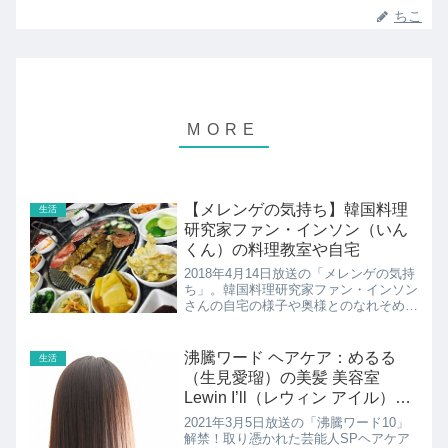
ちこ
【メレンゲの気持ち】韓国料理
生活
研究家ファン・インソン（いん
くん）の料理教室や自宅
2018年4月14日放送の「メレンゲの気持
ち」。韓国料理研究家ファン・インソン
さんの自宅の様子や奥様とのなれそめな
どを紹介！
沸騰ワード ヘアケア：めるる
生活
（生見愛瑠）の美髪 美容室
Lewin I’ll（レウィン アイル）の
予約方法！
2021年3月5日放送の「沸騰ワード10」
解禁！取り憑かれた芸能人SPヘアケア