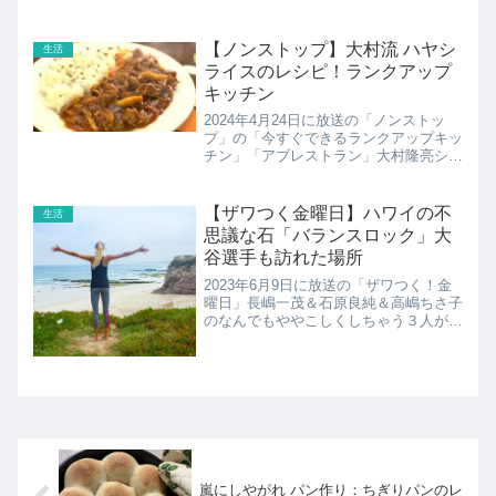
イ・ブラウン・ジュニアがインスタグラ
ムに動画を投稿。チームバスの中で「白
えびビーバー」と書かれたお菓子をもっ
【ノンストップ】大村流 ハヤシ
生活
たトロイブラウンＪｒが...
ライスのレシピ！ランクアップ
キッチン
2024年4月24日に放送の「ノンストッ
プ」の「今すぐできるランクアップキッ
チン」「アブレストラン」大村隆亮シェ
フの大村流 ハヤシライスのレシピ・作
り方の紹介です！
【ザワつく金曜日】ハワイの不
生活
思議な石「バランスロック」大
谷選手も訪れた場所
2023年6月9日に放送の「ザワつく！金
曜日」長嶋一茂＆石原良純＆高嶋ちさ子
のなんでもややこしくしちゃう３人が好
き勝手に喋りまくる！こちらでは長嶋一
茂さんが訪れたハワイの不思議な石「バ
ランスロック」の紹介です！
嵐にしやがれ パン作り：ちぎりパンのレ