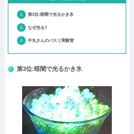
第3位:暗闇で光るかき氷
なぜ光る?
中丸さんのバスリ実験室
第3位:暗闇で光るかき氷