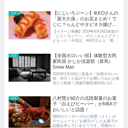
【にじいろジーン】IKKOさんの
生活
「新大久保」のお店まとめ！で
じに？らんどやタピオカ揚げパ
ン、美白クリーム
【イメージ画像】2019年6月29日放送の
「にじいろジーン」のぐっさんとググッ
ともっと！今回は、IKKOさんと「新大
久保」をググッともっと！ぐっさんと
IKKOさんが廻ったお店のまとめ。新大
久保に20年通う専門家：himeさんオス
【全国ボロいい宿】体験型古民
生活
スメのお店で...
家民宿 かじか倶楽部（群馬）
Snow Man
2023年2月19日に放送の「全国ボロいい
宿」仰天！人気のワケを聞いてみたが体
当たり取材！消滅可能性都市No.1の村
へかじか倶楽部の紹介です！
八村塁が紹介の北陸製菓のお菓
生活
子「白えびビーバー」がNBAで
おいしいと話題！
NBAのウィザーズの八村塁（２１）が
チームメートに“お裾分け”したお菓子が
話題を呼んでいるそうです。同僚のトロ