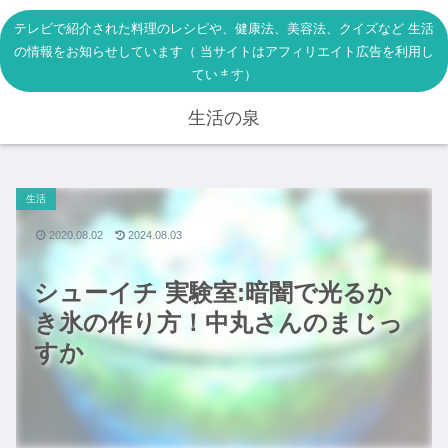
テレビで紹介された料理のレシピや、健康法、美容法、クイズなど 生活
の情報をお知らせしています（ 当サイトはアフィリエイト広告を利用し
ています）
生活の泉
生活
2020.08.02
2024.08.03
シューイチ 実験室:暗闇で光るか
き氷の作り方！中丸さんのまじっ
すか