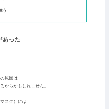
違う
があった
さの原因は
いるからかもしれません。
布マスク）には