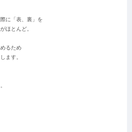
る際に「表、裏」を
のがほとんど。
高めるため
りします。
も。
。