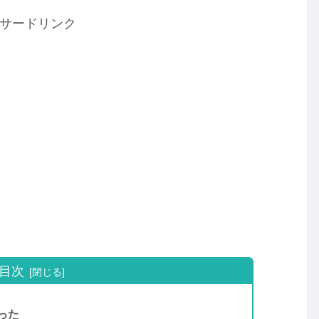
サードリンク
目次
った