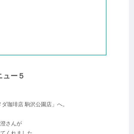
ニュー５
メダ珈琲店 駒沢公園店」へ。
清澄さんが
えてくれました。