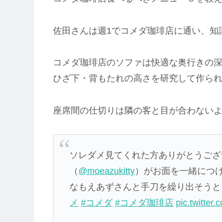
佐田さんは週1でコメダ珈琲店に通い、知識
コメダ珈琲店のソファは快適な奥行きの
ひざ下・背もたれの高さを研究して作ら
座席間の仕切りは隣の客と目が合わない
ソレダメ見てくれた方ありがとうござ
（
@moeazukitty
）がお面を一緒につ
なもえあずさんと手刀を繰り出そう
メ
#コメダ
#コメダ珈琲店
pic.twitte