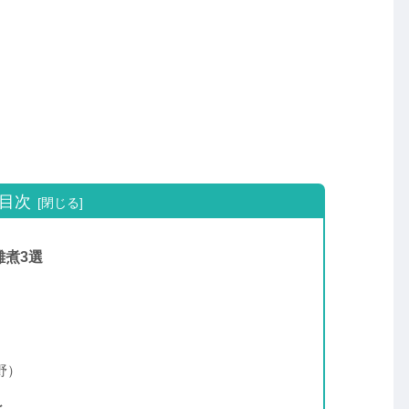
目次
雑煮3選
野）