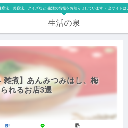
健康法、美容法、クイズなど 生活の情報をお知らせしています（ 当サイトは
生活の泉
 雑煮】あんみつみはし、梅
られるお店3選