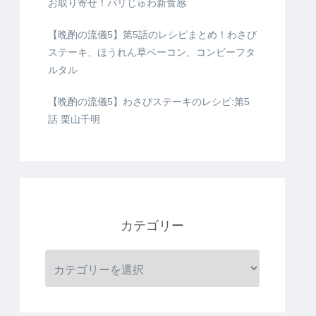
お取り寄せ！パリじゅわ新食感
【晩酌の流儀5】第5話のレシピまとめ！わさび
ステーキ、ほうれん草ベーコン、コンビーフタ
ルタル
【晩酌の流儀5】わさびステーキのレシピ:第5
話 栗山千明
カテゴリー