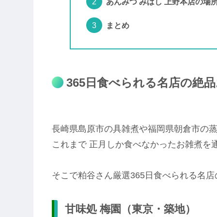
あんみつ みはし 上野本店の場
まとめ
365日食べられる名店の絶品
長崎県島原市の具雑煮や福岡県朝倉市の
これまで 正月しか食べなかったお雑煮を
そこで粕谷さん厳選365日食べられる名
甘味処 梅園（東京・築地）