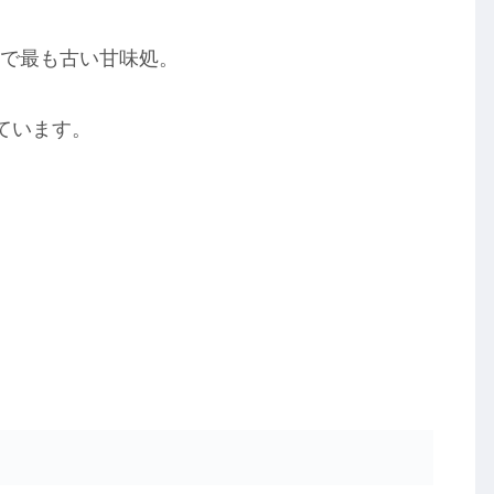
草で最も古い甘味処。
ています。
、