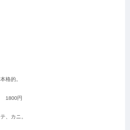
超本格的。
1800円
タテ、カニ。