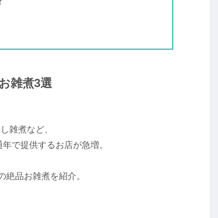
所
お雑煮3選
蒸し雑煮など、
通年で提供するお店が急増。
店の絶品お雑煮を紹介。