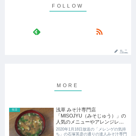
ちこ
浅草 みそ汁専門店
生活
「MISOJYU（みそじゅう）」の
人気のメニューやアレンジレシ
ピ！
2020年1月18日放送の「メレンゲの気持
ち」の石塚英彦の通りの達人みそ汁専門