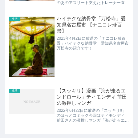
のあのアスリート支えたトレーナー直
伝！肩こり＆腰痛＆ポッコリお腹改
善“時短”ストレッチ…1分で肩こり改
善“ねじりのばし”松田力也選手のトレー
ハイテクな納骨堂「万松寺」愛
生活
ナーの佐藤義人さん...
知県名古屋市 【ナニコレ珍百
景】
2023年4月2日に放送の「ナニコレ珍百
景」ハイテクな納骨堂 愛知県名古屋市
万松寺の紹介です！
【スッキリ】漫画「海が走るエ
生活
ンドロール」ティモンディ 前田
の激押しマンガ
2022年6月22日に放送の「スッキリ!!」
のほっとコミック今回はティモンディ
前田さんの激推しマンガ「海が走るエン
ドロール」の紹介です！