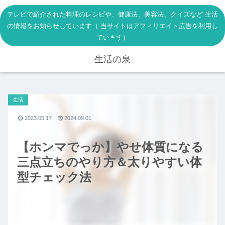
テレビで紹介された料理のレシピや、健康法、美容法、クイズなど 生活
の情報をお知らせしています（ 当サイトはアフィリエイト広告を利用し
ています）
生活の泉
生活
2023.05.17
2024.09.01
【ホンマでっか】やせ体質になる
三点立ちのやり方＆太りやすい体
型チェック法