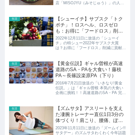
店「MISOJYU（みそじゅう）」の人気
のメニューやみそ汁のアレンジレシピの
紹介！
【シューイチ】サブスク「トク
生活
ポチ」！ロスヘル、ロスゼロ
も：お得に「フードロス」削減
に貢献
2022年12月11日に放送の「シューイ
チ」の特シュー2022年サブスク大賞
は？お得に「フードロス」削減に貢献こ
ちらではフードロス削減に関連したサブ
スク、トクポチなどの紹介です！
【黄金伝説】ギャル曽根が高速
生活
道路のSA・PAを大食い！藤枝
PA～長篠設楽原PA（下り）
2016年7月21日放送の「いきなり!黄金
伝説。」は「ギャル曽根 本気の大食い
企画に挑戦！！高速道路のSA・PA 完全
制覇の旅 」各SA・PAで働く従業員さん
に食べて欲しいグルメを聞き込み、自分
の働く店以外から選んだここに来たら絶
【ズムサタ】アスリートを支え
生活
対に食べて...
た凄腕トレーナー直伝1日3分の
体づくり！肩こり、腰痛、ぽっ
こりお腹、美尻
2023年11月11日に放送の「ズームイン!!
サタデー」のズムサタわくわく今年話題