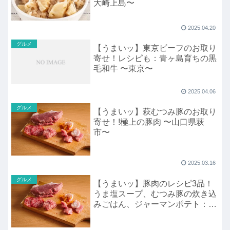
大崎上島〜
2025.04.20
グルメ
【うまいッ】東京ビーフのお取り
寄せ！レシピも：青ヶ島育ちの黒
毛和牛 〜東京〜
2025.04.06
グルメ
【うまいッ】萩むつみ豚のお取り
寄せ！!極上の豚肉 〜山口県萩
市〜
2025.03.16
グルメ
【うまいッ】豚肉のレシピ3品！
うま塩スープ、むつみ豚の炊き込
みごはん、ジャーマンポテト：山
口県萩市のむつみ豚