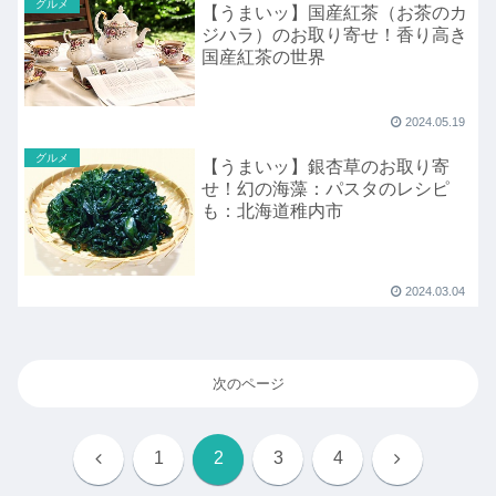
グルメ
【うまいッ】国産紅茶（お茶のカ
ジハラ）のお取り寄せ！香り高き
国産紅茶の世界
2024.05.19
グルメ
【うまいッ】銀杏草のお取り寄
せ！幻の海藻：パスタのレシピ
も：北海道稚内市
2024.03.04
次のページ
前
次
1
2
3
4