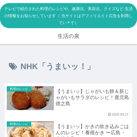
テレビで紹介された料理のレシピや、健康法、美容法、クイズなど 生活
の情報をお知らせしています（ 当サイトはアフィリエイト広告を利用し
ています）
生活の泉
NHK「うまいッ！」
料理のレシピ
【うまいッ】じゃがいも餅＆新じ
ゃがいもサラダのレシピ！鹿児島
徳之島
2025.04.27
料理のレシピ
【うまいッ】かきの炊き込みごは
んのレシピ！養殖かき 〜広島・