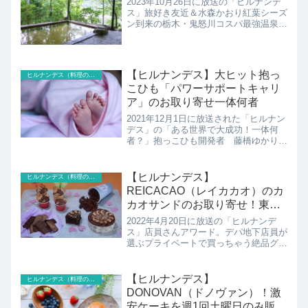
2023年10月26日に放送の「ヒルナンデ
ス」旅好き友近＆水森かおり紅葉シーズ
ン到来の栃木・鬼怒川コスパ最強温泉巡
り！カニ食べ放題の温泉宿のホテル鬼怒
川御苑の紹介です！
【ヒルナンデス】大ヒット抱っ
ヒルナンデス（料理のレシピ以外）
こひも「パワーサポートキャリ
ア」のお取り寄せ一体何者
2021年12月1日に放送された「ヒルナン
デス」の「ある世界で大成功！一体何
者？」抱っこひも開発者 藤橋ゆかりさ
ん抱っこひものPOWER SUPPORT
CARRIER（パワーサポートキャリア）
の紹介です！
【ヒルナンデス】
ヒルナンデス（料理のレシピ以外）
REICACAO（レイカカオ）のカ
カオサンドのお取り寄せ！東急
フードショー店員アワード
2022年4月20日に放送の「ヒルナンデ
ス」店員さんアワード。デパ地下店員が
選ぶプライベートで買っちゃう絶品グル
メランキング渋谷 東急フードショー店
員が選んだNo.1グルメこちらでは洋菓
子2位のREICACAO（レイカカオ）のカ
【ヒルナンデス】
ヒルナンデス（料理のレシピ以外）
カオサンドの...
DONOVAN（ドノヴァン）！激
安ケーキを週1回土曜日のみ販