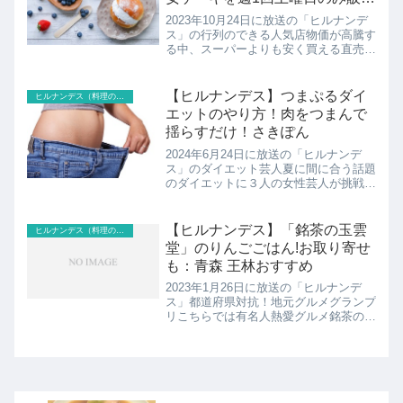
売：行列のできる販売所
2023年10月24日に放送の「ヒルナンデ
ス」の行列のできる人気店物価が高騰す
る中、スーパーよりも安く買える直売所
や販売所が大人気！青果から精肉まで、
行列のできる販売所を徹底調査！百貨店
やカフェの味が最大7割引きこちらでは
【ヒルナンデス】つまぷるダイ
ヒルナンデス（料理のレシピ以外）
DONOVANの...
エットのやり方！肉をつまんで
揺らすだけ！さきぽん
2024年6月24日に放送の「ヒルナンデ
ス」のダイエット芸人夏に間に合う話題
のダイエットに３人の女性芸人が挑戦！
さきぽんが挑戦こちらでは肉をつまんで
揺らすだけ！？つまぷるダイエットのや
り方の紹介です！
【ヒルナンデス】「銘茶の玉雲
ヒルナンデス（料理のレシピ以外）
堂」のりんごごはん!お取り寄せ
も：青森 王林おすすめ
2023年1月26日に放送の「ヒルナンデ
ス」都道府県対抗！地元グルメグランプ
リこちらでは有名人熱愛グルメ銘茶の玉
雲堂の王林おすすめリンゴ炊き込みご飯
の紹介です！