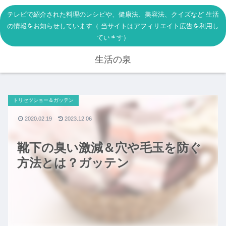
テレビで紹介された料理のレシピや、健康法、美容法、クイズなど 生活
の情報をお知らせしています（ 当サイトはアフィリエイト広告を利用し
ています）
生活の泉
トリセツショー＆ガッテン
2020.02.19
2023.12.06
靴下の臭い激減＆穴や毛玉を防ぐ
方法とは？ガッテン