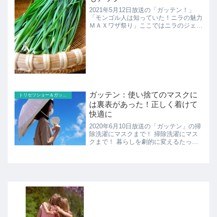
2021年5月12日放送の「ガッテン！」
「モンゴル人は知っていた！ニラの魅力
ＭＡＸワザ祭り」ここではニラのジェノ
ベーゼのレシピの紹介！
ガッテン：使い捨てのマスクに
トリセツショー＆ガッテン
は裏表があった！正しく着けて
快適に
2020年6月10日放送の「ガッテン」の掃
除洗濯にマスクまで！ 掃除洗濯にマス
クまで！ 暮らしを劇的に変えるたった
１つのコツの紹介！ここでは使い捨ての
マスクをより快適にする裏表について紹
介！