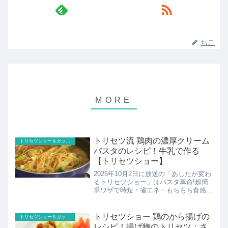
ちこ
トリセツ流 鶏肉の濃厚クリーム
トリセツショー＆ガッテン
パスタのレシピ！牛乳で作る
【トリセツショー】
2025年10月2日に放送の「あしたが変わ
るトリセツショー」はパスタ革命!超簡
単ワザで時短・省エネ・もちもち食感乾
麺パスタがもちもち食感効果抜群！吹き
こぼれを防ぐ科学ワザ調理時間・減、洗
い物・減、光熱費・減なのに激ウマ！直
トリセツショー 鶏のから揚げの
トリセツショー＆ガッテン
伝！本場の楽しみ方...
レシピ！揚げ物のトリセツ：さ