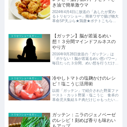
き油で簡単激ウマ
2024年4月4日に放送の「あしたが変わ
るトリセツショー」簡単ワザで揚げ物大
革命SP天ぷら★鶏唐★ポテトこちらで
はこちらでは簡単！激うま！鶏のから揚
げのレシピの紹介です！
【ガッテン】脳が若返るめい
トリセツショー＆ガッテン
想！３分間マインドフルネスの
やり方
2016年9月28日放送の「ガッテン」は
「ボケない！脳が若返るめい想パワー」
毎日たった３分間、めい想を行うだけで
も、脳の記憶の中枢「海馬」などが活性
化し、ぼけやうつ、ストレス対策にもな
ります。３分間マインドフルネスのやり
冷やしトマトの塩麹かけのレシ
トリセツショー＆ガッテン
方の紹介！
ピ！塩こうじ活用術
以前「ガッテン」で紹介された野菜ファ
ースト・カット野菜・塩こうじ 食卓の
革命児大集結ＳＰ肉だけじゃもったいな
い！“生きている調味料”塩こうじパワー
徹底活用新レシピこちらでは冷やしトマ
トの塩麹かけのレシピの紹介です！
ガッテン：ニラのジェノベーゼ
トリセツショー＆ガッテン
のレシピ！刻めば香りも味わい
もアップ