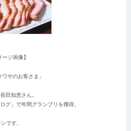
メージ画像】
「ウワサのお客さま」
た長田知恵さん。
ブログ」で年間グランプリを獲得。
ーンです。