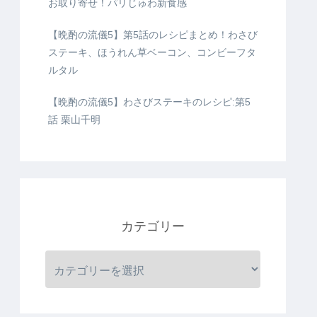
お取り寄せ！パリじゅわ新食感
【晩酌の流儀5】第5話のレシピまとめ！わさび
ステーキ、ほうれん草ベーコン、コンビーフタ
ルタル
【晩酌の流儀5】わさびステーキのレシピ:第5
話 栗山千明
カテゴリー