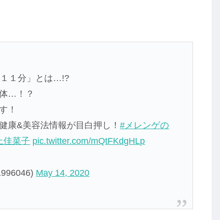
１１分」とは…!?
体…！？
す！
健康&美容法情報が目白押し！
#メレンゲの
上佳菜子
pic.twitter.com/mQtFKdgHLp
96046)
May 14, 2020