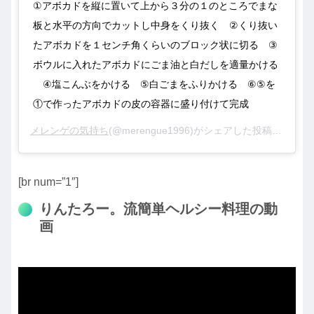
①アボカドを縦に置いて上から３分の１のところでまな
板と水平の方向でカットし中身をくり抜く⠀ ②くり抜い
たアボカドを１センチ角くらいのブロック状に切る⠀ ③
ボウルに入れたアボカドにごま油と白だしを適量かける
⠀ ④塩こんぶをかける⠀ ⑤白ごまをふりかける⠀ ⑥⑤を
①で作ったアボカドの皮の容器に盛り付けて完成
メレンゲの気持ち
(@merengue1996)がシェアした投稿 –
2020
[br num=”1″]
りんたろー。流簡単ヘルシー料理の動
画