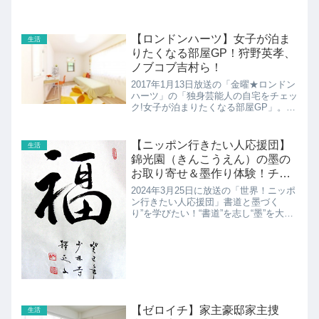
【ロンドンハーツ】女子が泊ま
生活
りたくなる部屋GP！狩野英孝、
ノブコブ吉村ら！
2017年1月13日放送の「金曜★ロンドン
ハーツ」の「独身芸能人の自宅をチェッ
ク!女子が泊まりたくなる部屋GP」。小
林豊、トレンディエンジェル斎藤、ハリ
ー杉山ジャルジャル福徳、ノブコブ吉
村、渡辺裕太の独身芸能人6人がそれぞ
【ニッポン行きたい人応援団】
生活
れの自宅の部屋を大...
錦光園（きんこうえん）の墨の
お取り寄せ＆墨作り体験！チリ
のカミラさん
2024年3月25日に放送の「世界！ニッポ
ン行きたい人応援団」書道と墨づく
り”を学びたい！“書道”を志し“墨”を大切
にするチリのカミラさんをご招待。新元
号発表時「令和」の文字を書いた茂住さ
んと対面し直接手ほどきを。さらに第９
９代内閣総理大臣...
【ゼロイチ】家主豪邸家主捜
生活