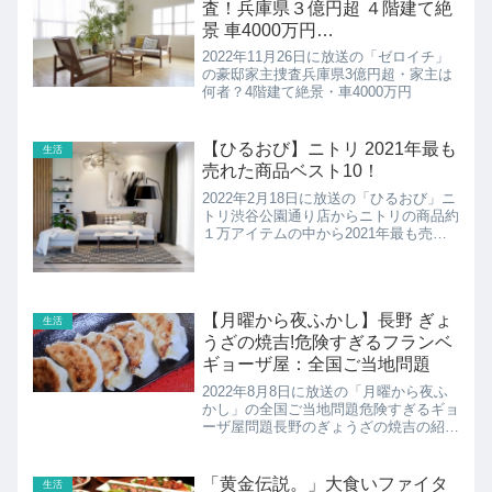
査！兵庫県３億円超 ４階建て絶
景 車4000万円…
2022年11月26日に放送の「ゼロイチ」
の豪邸家主捜査兵庫県3億円超・家主は
何者？4階建て絶景・車4000万円
【ひるおび】ニトリ 2021年最も
生活
売れた商品ベスト10！
2022年2月18日に放送の「ひるおび」ニ
トリ渋谷公園通り店からニトリの商品約
１万アイテムの中から2021年最も売れ
た商品TOP10の紹介です。
【月曜から夜ふかし】長野 ぎょ
生活
うざの焼吉!危険すぎるフランベ
ギョーザ屋：全国ご当地問題
2022年8月8日に放送の「月曜から夜ふ
かし」の全国ご当地問題危険すぎるギョ
ーザ屋問題長野のぎょうざの焼吉の紹介
です！
「黄金伝説。」大食いファイタ
生活