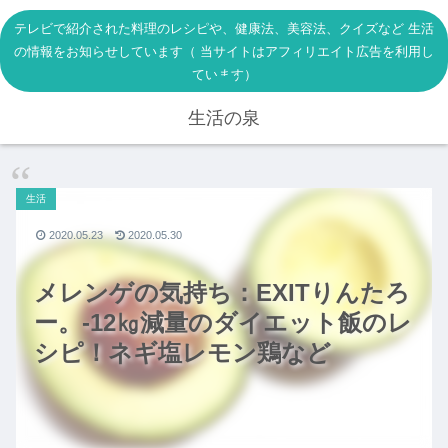
テレビで紹介された料理のレシピや、健康法、美容法、クイズなど 生活
の情報をお知らせしています（ 当サイトはアフィリエイト広告を利用し
ています）
生活の泉
生活
2020.05.23
2020.05.30
メレンゲの気持ち：EXITりんたろ
ー。-12㎏減量のダイエット飯のレ
シピ！ネギ塩レモン鶏など