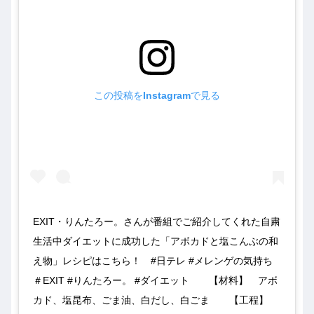
この投稿をInstagramで見る
EXIT・りんたろー。さんが番組でご紹介してくれた自粛
生活中ダイエットに成功した「アボカドと塩こんぶの和
え物」レシピはこちら！⠀ #日テレ #メレンゲの気持ち
＃EXIT #りんたろー。 #ダイエット⠀ ⠀ 【材料】⠀ アボ
カド、塩昆布、ごま油、白だし、白ごま⠀ ⠀ 【工程】⠀