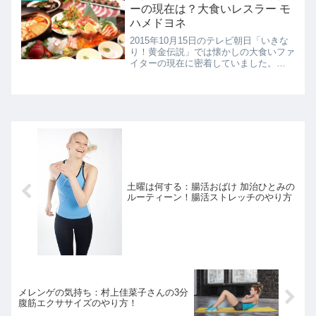
ーの現在は？大食いレスラー モ
ハメドヨネ
2015年10月15日のテレビ朝日「いきな
り！黄金伝説」では懐かしの大食いファ
イターの現在に密着していました。
1990年代一世を風靡した大食い番組。
あれから20年。大食いファイター新井
和響さん、モハメドヨネさん、赤坂尊子
さんが今でも大食いな...
土曜は何する：腸活おばけ 加治ひとみの
ルーティーン！腸活ストレッチのやり方
メレンゲの気持ち：村上佳菜子さんの3分
腹筋エクササイズのやり方！