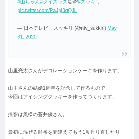
#山ちゃん
#クイズッス
😇🌈
#スッキリ
pic.twitter.com/PaJpj3qQJL
— 日本テレビ スッキリ (@ntv_sukkiri)
May
31, 2020
山里亮太さんがデコレーションケーキを作ります。
山里さんの結婚1周年を記念して作るもので、
今回はアイシングクッキーを作ってつくります。
撮影は奥様の蒼井優さん。
最初に混ぜる順番を間違えてもう1度作り直したり、