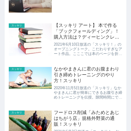
【スッキリ アート】 本で作る
スッキリ
「ブックフォールディング」！
購入方法は？ディーヒンクレイ
さん
2021年6月10日放送の「スッキリ！」の
オープニングトーク。こだわりすぎなア
ート作品。こここでは本のページを折っ
て作るD. Hinklay(ディーヒンクレイ)さ
んの「ブックフォールディング」の紹介
です！
なかやまきんに君のお腹まわり
スッキリ
引き締めトレーニングのやり
方！スッキリ
2020年11月5日放送の「スッキリ」なか
やまきんに君が簡単にできるお腹引き締
めトレーニングを伝授。隙間時間にでき
る世界一簡単「お腹まわり引き締めトレ
ーニング」のやり方の紹介！
フードロス削減「みためとあじ
スッキリ
はちがう店」規格外野菜の通
販！スッキリ