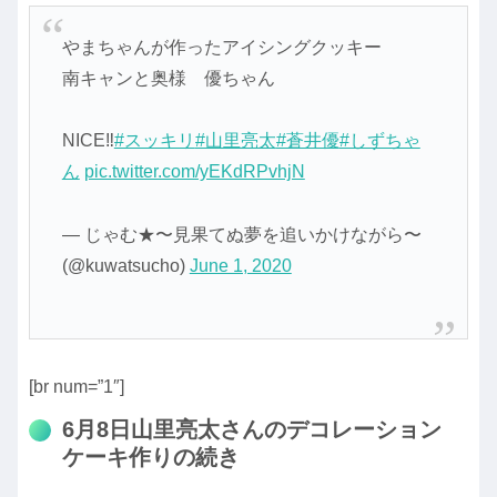
やまちゃんが作ったアイシングクッキー
南キャンと奥様 優ちゃん
NICE‼️
#スッキリ
#山里亮太
#蒼井優
#しずちゃ
ん
pic.twitter.com/yEKdRPvhjN
— じゃむ★〜見果てぬ夢を追いかけながら〜
(@kuwatsucho)
June 1, 2020
[br num=”1″]
6月8日山里亮太さんのデコレーション
ケーキ作りの続き