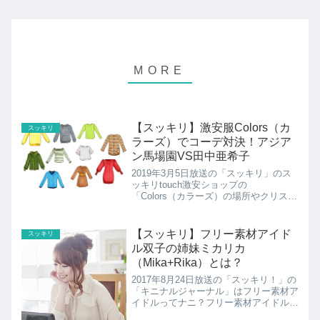
【スッキリ】激安服Colors（カ
スッキリ
ラーズ）でコーデ対決！アジア
ン馬場園VS田中亜希子
2019年3月5日放送の「スッキリ」のス
ッキリtouch激安ショップの
「Colors（カラーズ）の場所やクリスウ
ェブ佳子さんとアジアン馬場園梓さんの
激安コーデ対決の様子を紹介していま
す。
【スッキリ】フリー素材アイド
スッキリ
ル双子の姉妹ミカリカ
（Mika+Rika）とは？
2017年8月24日放送の「スッキリ！」の
「キニナルジャーナル」はフリー素材ア
イドルってナニ？フリー素材アイドルの
双子の姉妹ミカリカについて紹介！