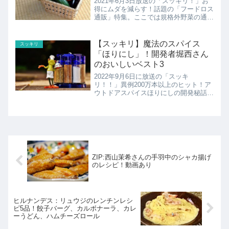
2021年6月3日放送の「スッキリ！」お
得にムダを減らす！話題の「フードロス
通販」特集。ここでは規格外野菜の通販
「みためとあじはちがう店」の紹介！
【スッキリ】魔法のスパイス
スッキリ
「ほりにし」！開発者堀西さん
のおいしいベスト3
2022年9月6日に放送の「スッキ
リ！！」異例200万本以上のヒット！ア
ウトドアスパイスほりにしの開発秘話や
開発者堀西さんのこれにかけるとおいし
い！レシピBEST3の紹介です！
ZIP:西山茉希さんの手羽中のシャカ揚げ
のレシピ！動画あり
ヒルナンデス：リュウジのレンチンレシ
ピ5品！餃子バーグ、カルボナーラ、カレ
ーうどん、ハムチーズロール