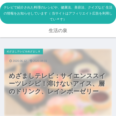
テレビで紹介された料理のレシピや、健康法、美容法、クイズなど 生活
の情報をお知らせしています（ 当サイトはアフィリエイト広告を利用し
ています）
生活の泉
めざましテレビ＆めざまし８
2020.06.12
2020.08.01
めざましテレビ：サイエンススイ
ーツレシピ！溶けないアイス、層
のドリンク、レインボーゼリー