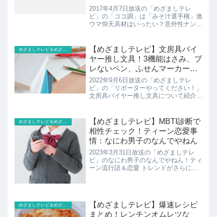
2017年4月7日放送の「めざましテレ
ビ」の「ココ調」は「みそ汁選手権」激
ウマ仰天具材はいったい？意外性ナンバ
ーワンみそ汁を紹介！みそ汁の驚きの具
材日本の食卓に欠かせない味噌汁。先
日、料理研究家 土井善晴さんがツイッ
【めざましテレビ】文房具バイ
めざましテレビ＆めざまし８
ターでで焼き食パン入りの...
ヤー推し文具！3機能はさみ、ブ
レないペン、ふせんマーカー、
ノートほか
2022年9月6日放送の「めざましテレ
ビ」の「リポーターやってください！」
文房具バイヤー推し文具について紹介で
す！
【めざましテレビ】MBTI診断で
めざましテレビ＆めざまし８
相性チェック！ティーン恋愛事
情：なにわ男子のなんでやねん
2023年3月31日放送の「めざましテレ
ビ」のなにわ男子のなんでやねん！ティ
ーン流行語＆恋愛 トレンドがさらに進
化！（リポーター：道枝駿佑）こちらで
はティーンの恋愛事情について紹介で
す！
【めざましテレビ】爆速レシピ
めざましテレビ＆めざまし８
まとめ！レンチンオムレツな