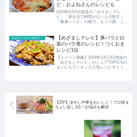
ど：およねさんのレシピも
2023年4月5日放送の「めざましテレ
ビ」「新生活で時間がない人の味方！
『爆速レシピ』の魅力」をココ調。こち
らでは紹介されたレシピのまとめです！
【めざましテレビ】豚バラと白
めざましテレビ＆めざまし８
菜のバラ煮のレシピ！つくおき
レシピ1位
【イメージ画像】2024年2月13日放送の
「めざましテレビ」のシェアTOPICSの
まいにちランキング人気レシピサイト
「つくおき」こちらではつくおき冬の人
気レシピトップ5の1位の豚バラと白菜
のバラ煮のレシピの紹介です！
【ZIP】冷やし中華をおいしく！プロ技＆
ちょい足し1位！お悩みも解決