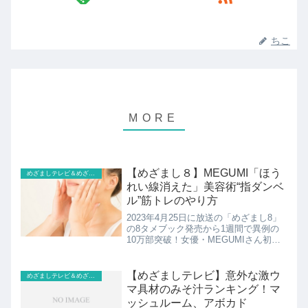
ちこ
【めざまし８】MEGUMI「ほう
めざましテレビ＆めざまし８
れい線消えた」美容術“指ダンベ
ル”筋トレのやり方
2023年4月25日に放送の「めざまし8」
の8タメブック発売から1週間で異例の
10万部突破！女優・MEGUMIさん初の
美容本が大ヒットほうれい線を消し
た⁉︎”MEGUMI流若返り法“とは？こちら
では“指ダンベル”筋トレのやり方などの
【めざましテレビ】意外な激ウ
めざましテレビ＆めざまし８
紹介をし...
マ具材のみそ汁ランキング！マ
ッシュルーム、アボカド