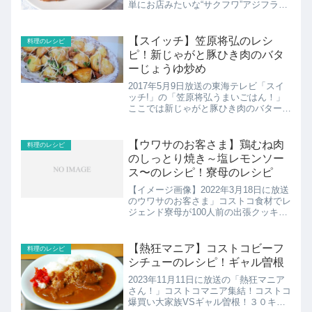
単にお店みたいな“サクフワ”アジフライ
vs油を使わない“新感覚”アジフライ1時
間プロからレッスンを受ける「うさぎ鈴
木奈々」vs1週間自力で特訓する「かめ
【スイッチ】笠原将弘のレシ
料理のレシピ
森田まりこ...
ピ！新じゃがと豚ひき肉のバタ
ーじょうゆ炒め
2017年5月9日放送の東海テレビ「スイ
ッチ!」の「笠原将弘うまいごはん！」
ここでは新じゃがと豚ひき肉のバターじ
ょうゆ炒めのレシピを紹介！
【ウワサのお客さま】鶏むね肉
料理のレシピ
のしっとり焼き～塩レモンソー
ス〜のレシピ！寮母のレシピ
【イメージ画像】2022年3月18日に放送
のウワサのお客さま」コストコ食材でレ
ジェンド寮母が100人前の出張クッキン
グ！ヴィッセル神戸やコンサドーレ札幌
などで寮母を努めていたレジェンド寮母
村野明子さんがコストコ食材でＬＤＨ所
【熱狂マニア】コストコビーフ
料理のレシピ
属の若手ダンサ...
シチューのレシピ！ギャル曽根
2023年11月11日に放送の「熱狂マニア
さん！」コストコマニア集結！コストコ
爆買い大家族VSギャル曽根！３０キロ