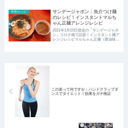
肉祭り…アレンジ料理コストコビーフシ
チューのレシピの紹介です！
サンデージャポン：魚介つけ麺
料理のレシピ
のレシピ！インスタントマルち
ゃん正麺アレンジレシピ
2021年1月10日放送の「サンデージャポ
ン」コロナ禍で話題！インスタント麺ア
レンジレシピマルちゃん正麺（醤油味）
を使った魚介つけ麺のレシピの紹介！
この差って何ですか：ハンドクラップダ
ンスでダイエット！効果をガチ検証