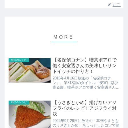
ちこ
【名探偵コナン】喫茶ポアロで
料理のレシピ
働く安室透さんの美味しいサン
ドイッチの作り方！
2016年4月16日放送の「名探偵コナ
ン」。第813話のタイトル「安室に忍び
寄る影」喫茶ポアロで働く安室透さんが
美味しいサンドイッチの作り方を説明し
ていたので紹介します！
【うさぎとかめ】揚げないアジ
料理のレシピ
フライのレシピ！アジフライ対
決
2024年9月29日に放送の「草彅やすとも
のうさぎとかめ」ちょっとしたコツで簡