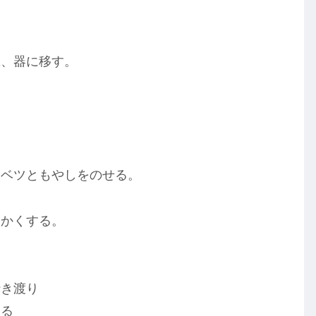
旦、器に移す。
ャベツともやしをのせる。
細かくする。
行き渡り
なる