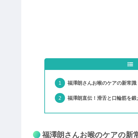
福澤朗さんお喉のケアの新常識
福澤朗直伝！滑舌と口輪筋を鍛
福澤朗さんお喉のケアの新