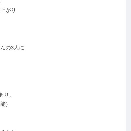
つ。
が上がり
んの3人に
あり、
可能）