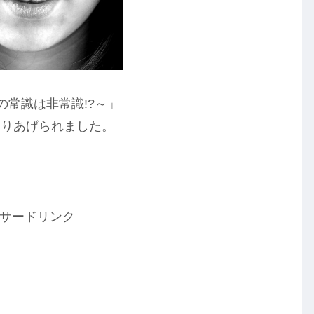
たの常識は非常識!?～」
とりあげられました。
！
サードリンク