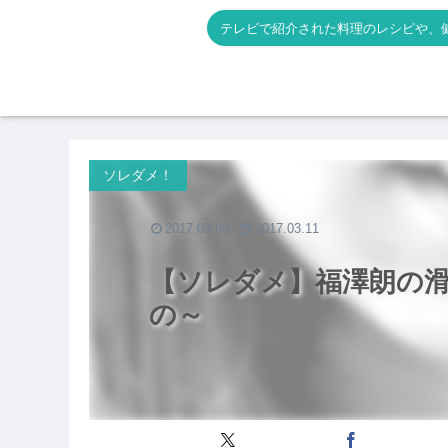
テレビで紹介された料理のレシピや、
ソレダメ！
2017.03.08
2017.03.11
【ソレダメ】福澤朗の
の～