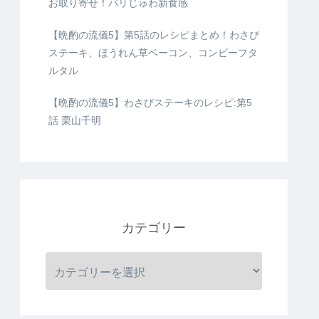
お取り寄せ！パリじゅわ新食感
【晩酌の流儀5】第5話のレシピまとめ！わさび
ステーキ、ほうれん草ベーコン、コンビーフタ
ルタル
【晩酌の流儀5】わさびステーキのレシピ:第5
話 栗山千明
カテゴリー