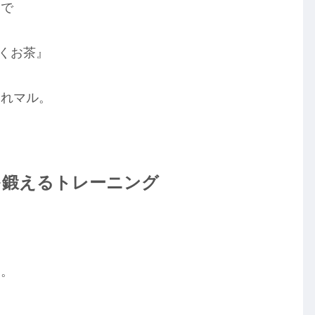
んで
はなくお茶』
それマル。
を鍛えるトレーニング
授。