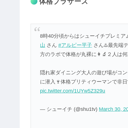
体格ブラザーズ
8時40分頃からはシューイチプレミア
山
さん
#アルピー平子
さん♨️最先端
方のラボで体格が丸裸に👩‍🔬２人は何
隠れ家ダイニング大人の遊び場がコンセプ
に潜入🍷体格プリティウーマンで非日常
pic.twitter.com/1UYw5Z329u
— シューイチ (@shu1tv)
March 30, 2