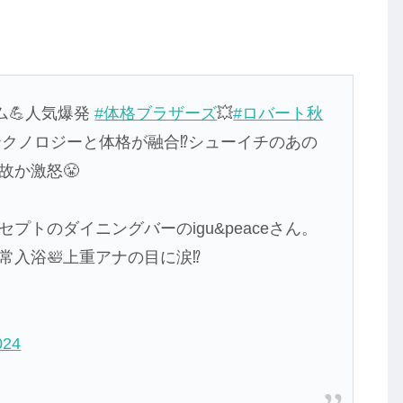
ム💪人気爆発
#体格ブラザーズ
💥
#ロバート秋
テクノロジーと体格が融合⁉️シューイチのあの
故か激怒😤
トのダイニングバーのigu&peaceさん。
入浴🛀上重アナの目に涙⁉️
024