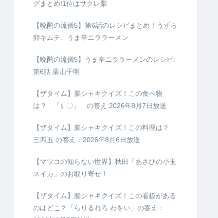
グまとめ!1位はサクレ梨
【晩酌の流儀5】第6話のレシピまとめ！うずら
卵キムチ、うま辛ニララーメン
【晩酌の流儀5】うま辛ニララーメンのレシピ:
第6話 栗山千明
【ザタイム】脳シャキクイズ！この食べ物
は？ 「≦ 〇」 の答え:2026年8月7日放送
【ザタイム】脳シャキクイズ！この料理は？
三四五 の答え：2026年8月6日放送
【マツコの知らない世界】秋田「あさひの小玉
スイカ」のお取り寄せ！
【ザタイム】脳シャキクイズ！この看板がある
のはどこ？「らりるれろ わをい」の答え：