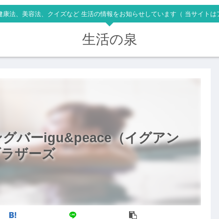
健康法、美容法、クイズなど 生活の情報をお知らせしています（ 当サイトは
生活の泉
バーigu&peace（イグアン
ブラザーズ