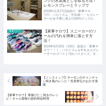
ンクの水垢落としを取る方法！
レモンスプレーとラップで
2019年11月27日放送の「家事ヤロ
ウ!!!」バカリズム・中丸雄一・カズレー
ザーが女子寮に潜入!!100均グッズだけ
で徹底掃除!台所汚れを落とす!今回はパ
リ総合美容専門学校の女子寮に住む人た
ちの家事のお悩みを解決します。ここで
【家事ヤロウ】スニーカーのソ
家事ヤロウ
は100均グ...
ールの汚れを簡単に落とす方
法！
2019年6月20日（19日）放送の「家事ヤ
ロウ！！！」バカリズム＆中丸＆カズレ
ーザーのゴースト汚れバスターズ。今回
はぱっと見でわかるべたな汚れではなく
どこかに潜んでいる幽霊みたいな汚れを
退治します。以前に子守を体験させて貰
った松本香織さん...
【ノンストップ】サーモンのチャンチャ
ン焼き風のレシピ！笠原将弘のおかず道
場
【家事ヤロウ】厚揚げたこ焼きのレシ
ピ！ギャル曽根の節約時短料理