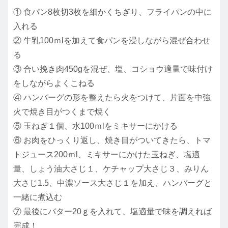
① 食パン8枚切3枚を細かくちぎり、フライパンの中に
入れる
② 牛乳100ｍlを加えて食パンを浸しながら混ぜ合わせ
る
③ 合い挽き肉450gを混ぜ、塩、コショウ適量で味付け
をしながらよくこねる
④ ハンバーグの形を整えたら火をつけて、片面を中強
火で焼き目がつくまで焼く
⑤ 玉ねぎ１個、水100ｍlをミキサーにかける
⑥ お肉をひっくり返し、焼き目がついてきたら、トマ
トジュース200ｍl、ミキサーにかけた玉ねぎ、塩適
量、しょう油大さじ１、ケチャップ大さじ３、みりん
大さじ1.5、中濃ソース大さじ１を加え、ハンバーグと
一緒に煮込む
⑦ 最後にバター20ｇを入れて、塩適量で味を調えれば
完成！