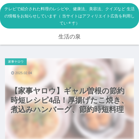
テレビで紹介された料理のレシピや、健康法、美容法、クイズなど 生活
の情報をお知らせしています（ 当サイトはアフィリエイト広告を利用し
ています）
生活の泉
家事ヤロウ
2025.02.04
【家事ヤロウ】ギャル曽根の節約
時短レシピ4品！厚揚げたこ焼き、
煮込みハンバーグ、節約時短料理