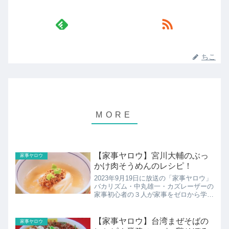
ちこ
【家事ヤロウ】宮川大輔のぶっ
家事ヤロウ
かけ肉そうめんのレシピ！
2023年9月19日に放送の「家事ヤロウ」
バカリズム・中丸雄一・カズレーザーの
家事初心者の３人が家事をゼロから学ぶ
ドキュメントバラエティー！芸能人の自
宅のぞき見リアル家事2時間SP！博多華
丸・大吉の絶品鶏すき鍋井上咲楽の塩麹
【家事ヤロウ】台湾まぜそばの
家事ヤロウ
を使った鶏南蛮宮...