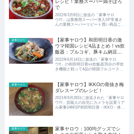
レシピ！業務スーパー鶏そぼろ
で
2022年3月8日に放送の「家事ヤロ
ウ!!!」は業務用スーパー潜入SP常連さ
んの業務スーパーリピート買い商品こち
らでは9位の「鶏そぼろ」を使ったジョ
ーさんの台湾混ぜそばのレシピの紹介で
す！
【家事ヤロウ】和田明日香の激
家事ヤロウ
ウマ韓国レシピ4品まとめ！vs炊
飯器：プルコギ、豚キム納豆み
そ汁ほか
2022年6月14日に放送の「家事ヤロ
ウ‼」の和田明日香vs炊飯器35分の早炊
き機能と戦って4品の韓国フルコースづ
くり時短プルコギ＆豚キムみそ汁こちら
では4品のレシピのまとめです！
【家事ヤロウ】IKKOの骨抜き梅
家事ヤロウ
ダレスープのレシピ！
2021年9月28日に放送された「家事ヤロ
ウ!!!」芸能人の自宅にカメラを設置リア
ル家事24時SP和田明日香・IKKO・体操
白井健三・小倉優子が自宅料理披露！こ
ちらではIKKOさんの骨抜き梅ダレスー
プのレシピの紹介です。
家事ヤロウ：100均グッズでシ
家事ヤロウ