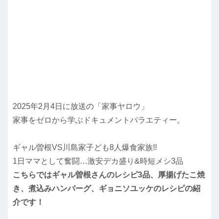
2025年2月4日に放送の「家事ヤロウ」
家事をゼロから学ぶドキュメントバラエティー。
ギャル曽根VS川島家子ども8人爆食家族!!
1日ママとして奮闘…激安デカ盛り&時短メシ3品
こちらではギャル曽根さんのレシピ3品、厚揚げたこ焼
き、煮込みハンバーグ、ギョニソユッケのレシピの紹
介です！