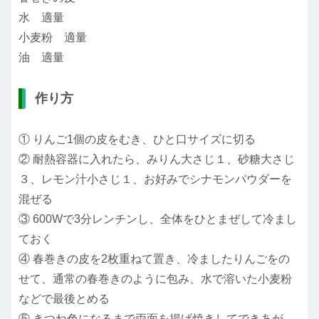
水 適量
小麦粉 適量
油 適量
作り方
① りんご1個の皮をむき、ひと口サイズに切る
② 耐熱容器に入れたら、みりん大さじ１、砂糖大さじ
３、レモン汁小さじ１、お好みでシナモンパウダーを
混ぜる
③ 600Wで3分レンチンし、全体をひとまぜして冷まし
ておく
④ 春巻きの皮を2枚重ねて置き、冷ましたりんごをの
せて、通常の春巻きのように包み、水で溶いた小麦粉
などで最後とめる
⑤ きつね色になるまで両面を揚げ焼きしてできあが