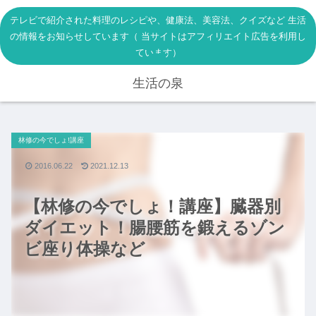
テレビで紹介された料理のレシピや、健康法、美容法、クイズなど 生活
の情報をお知らせしています（ 当サイトはアフィリエイト広告を利用し
ています）
生活の泉
林修の今でしょ!講座
2016.06.22
2021.12.13
【林修の今でしょ！講座】臓器別
ダイエット！腸腰筋を鍛えるゾン
ビ座り体操など