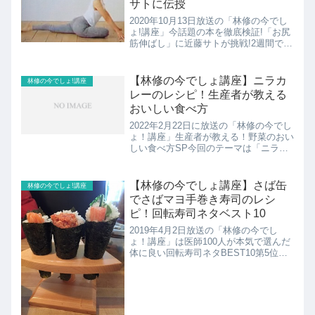
サトに伝授
2020年10月13日放送の「林修の今でし
ょ!講座」今話題の本を徹底検証!「お尻
筋伸ばし」に近藤サトが挑戦!2週間で小
尻&ペタ腹に変わるのか?おしり筋ダイ
エットのやり方の紹介！
【林修の今でしょ講座】ニラカ
林修の今でしょ!講座
レーのレシピ！生産者が教える
おいしい食べ方
2022年2月22日に放送の「林修の今でし
ょ！講座」生産者が教える！野菜のおい
しい食べ方SP今回のテーマは「ニラ」
全国のニラ生産者だから知っている美味
しい食べ方や、調理法、保存術、選び方
などを学んでいく！こちらではニラカレ
【林修の今でしょ講座】さば缶
林修の今でしょ!講座
ーのレシピの紹介で...
でさばマヨ手巻き寿司のレシ
ピ！回転寿司ネタベスト10
2019年4月2日放送の「林修の今でし
ょ！講座」は医師100人が本気で選んだ
体に良い回転寿司ネタBEST10第5位は
シメさばここではさばマヨ手巻き寿司の
レシピの紹介！