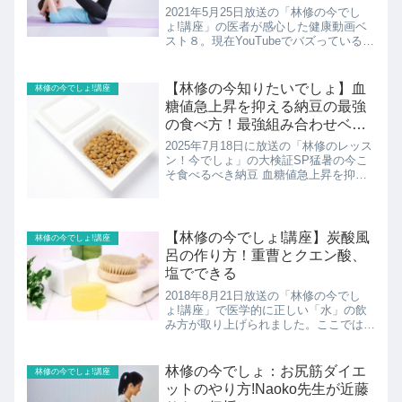
2021年5月25日放送の「林修の今でし
ょ!講座」の医者が感心した健康動画ベ
スト８。現在YouTubeでバズっている健
康動画500本から医学的に理にかなって
いると思う感心した動画８本を紹介。
【林修の今知りたいでしょ】血
林修の今でしょ!講座
糖値急上昇を抑える納豆の最強
の食べ方！最強組み合わせベス
ト3も
2025年7月18日に放送の「林修のレッス
ン！今でしょ」の大検証SP猛暑の今こ
そ食べるべき納豆 血糖値急上昇を抑え
る最強の食べ方暑い夏に起こりやすいと
言われているのが、血糖値が急上昇・急
下降する「血糖値スパイク」そんな「血
糖値スパイク」を抑...
【林修の今でしょ!講座】炭酸風
林修の今でしょ!講座
呂の作り方！重曹とクエン酸、
塩でできる
2018年8月21日放送の「林修の今でし
ょ!講座」で医学的に正しい「水」の飲
み方が取り上げられました。ここでは炭
酸風呂の作り方を紹介！
林修の今でしょ：お尻筋ダイエ
林修の今でしょ!講座
ットのやり方!Naoko先生が近藤